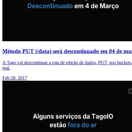
Método PUT (/data) será descontinuado em 04 de ma
A Tago vai descontinuar a rota de edição de dados, PUT, nos buckets,
real.
Feb 28, 2017