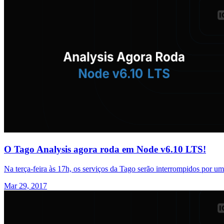
O Tago Analysis agora roda em Node v6.10 LTS!
Na terça-feira às 17h, os serviços da Tago serão interrompidos por um
Mar 29, 2017