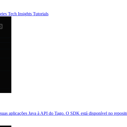
ories
Tech Insights
Tutorials
 aplicações Java à API do Tago. O SDK está disponível no repositório