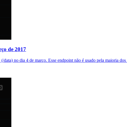
rço de 2017
 (/data) no dia 4 de março. Esse endpoint não é usado pela maioria do