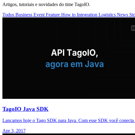
Artigos, tutoriais e novidades do time TagoIO.
Todos
Business
Event
Feature
How to
Integration
Logistics
News
St
TagoIO Java SDK
Lançamos hoje o Tago SDK para Java. Com esse SDK você conecta suas
Apr 3, 2017