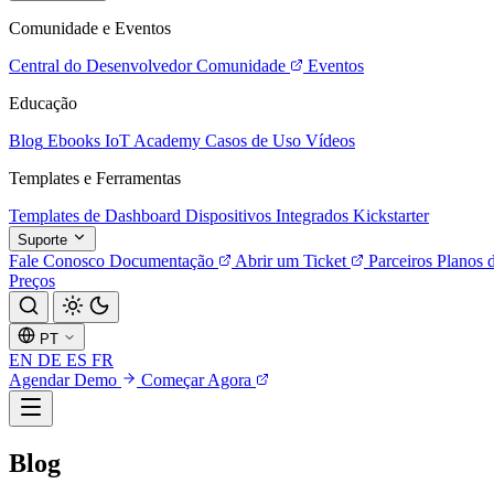
Comunidade e Eventos
Central do Desenvolvedor
Comunidade
Eventos
Educação
Blog
Ebooks
IoT Academy
Casos de Uso
Vídeos
Templates e Ferramentas
Templates de Dashboard
Dispositivos Integrados
Kickstarter
Suporte
Fale Conosco
Documentação
Abrir um Ticket
Parceiros
Planos 
Preços
PT
EN
DE
ES
FR
Agendar Demo
Começar Agora
Blog