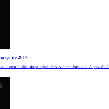
março de 2017
ausa de uma atualização planejada do servidor de back-end. A previsão 