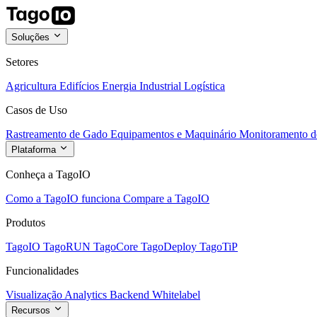
Soluções
Setores
Agricultura
Edifícios
Energia
Industrial
Logística
Casos de Uso
Rastreamento de Gado
Equipamentos e Maquinário
Monitoramento de
Plataforma
Conheça a TagoIO
Como a TagoIO funciona
Compare a TagoIO
Produtos
TagoIO
TagoRUN
TagoCore
TagoDeploy
TagoTiP
Funcionalidades
Visualização
Analytics
Backend
Whitelabel
Recursos