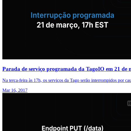
Parada de serviço programada da TagoIO em 21 de 
Na terça-feira às 17h, os serviços da Tago serão interrompidos por c
Mar 16, 2017