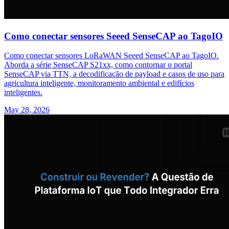
Como conectar sensores Seeed SenseCAP ao TagoIO
Como conectar sensores LoRaWAN Seeed SenseCAP ao TagoIO.
Aborda a série SenseCAP S21xx, como contornar o portal
SenseCAP via TTN, a decodificação de payload e casos de uso para
agricultura inteligente, monitoramento ambiental e edifícios
inteligentes.
May 28, 2026