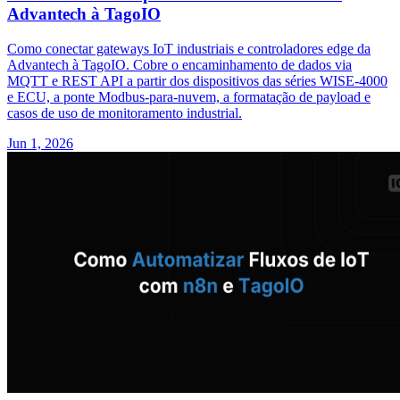
Advantech à TagoIO
Como conectar gateways IoT industriais e controladores edge da
Advantech à TagoIO. Cobre o encaminhamento de dados via
MQTT e REST API a partir dos dispositivos das séries WISE-4000
e ECU, a ponte Modbus-para-nuvem, a formatação de payload e
casos de uso de monitoramento industrial.
Jun 1, 2026