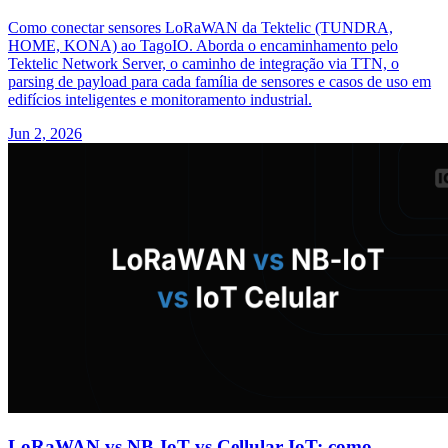
Como conectar sensores LoRaWAN da Tektelic (TUNDRA,
HOME, KONA) ao TagoIO. Aborda o encaminhamento pelo
Tektelic Network Server, o caminho de integração via TTN, o
parsing de payload para cada família de sensores e casos de uso em
edifícios inteligentes e monitoramento industrial.
Jun 2, 2026
LoRaWAN vs NB-IoT vs Cellular IoT: como