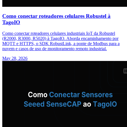
Como conectar roteadores celulares Robustel à
TagoIO
Como conectar roteadores celulares industriais IoT da Robustel
(R2000, R3000, R5020) à TagoIO. Aborda encaminhamento por
MQTT e HTTPS, o SDK RobustLink, a ponte de Modbus para a
nuvem e casos de uso de monitoramento remoto industrial.
May 28, 2026