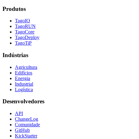
Produtos
TagoIO
TagoRUN
TagoCore
TagoDeploy
TagoTiP
Indústrias
Agricultura
Edifícios
Energia
Industrial
Logística
Desenvolvedores
API
ChangeLog
Comunidade
GitHub
KickStarter