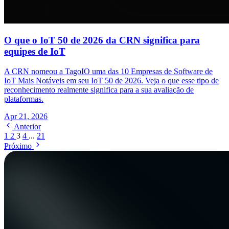
O que o IoT 50 de 2026 da CRN significa para
equipes de IoT
A CRN nomeou a TagoIO uma das 10 Empresas de Software de
IoT Mais Notáveis em seu IoT 50 de 2026. Veja o que esse tipo de
reconhecimento realmente significa para a sua avaliação de
plataformas.
Apr 21, 2026
Anterior
1
2
3
4
...
21
Próximo