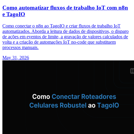
Como automatizar fluxos de trabalho IoT com n8n
e TagoIO
Como conectar o n8n ao TagoIO e criar fluxos de trabalho IoT
automatizados. Aborda a leitura de dados de dispositivos, o disparo
de ações em eventos de limite, a gravação de valores calculados de
volta e a criação de automações IoT no-code que substituem
processos manuais.
May 31, 2026