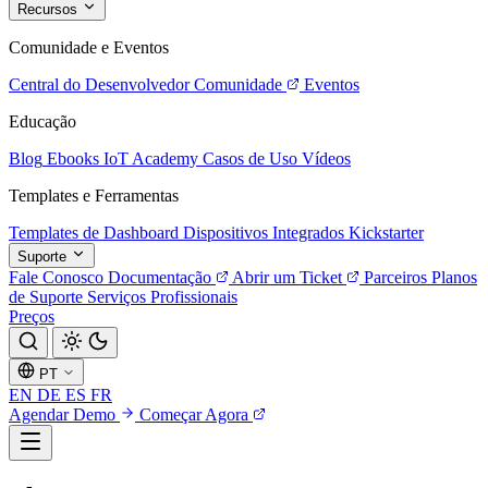
Recursos
Comunidade e Eventos
Central do Desenvolvedor
Comunidade
Eventos
Educação
Blog
Ebooks
IoT Academy
Casos de Uso
Vídeos
Templates e Ferramentas
Templates de Dashboard
Dispositivos Integrados
Kickstarter
Suporte
Fale Conosco
Documentação
Abrir um Ticket
Parceiros
Planos
de Suporte
Serviços Profissionais
Preços
PT
EN
DE
ES
FR
Agendar Demo
Começar Agora