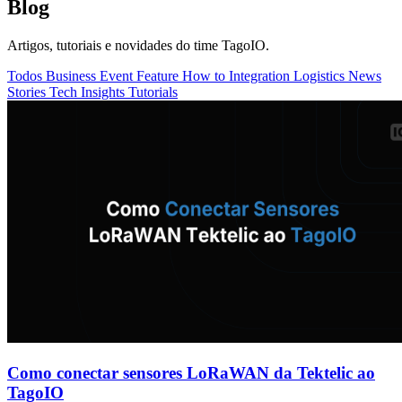
Blog
Artigos, tutoriais e novidades do time TagoIO.
Todos
Business
Event
Feature
How to
Integration
Logistics
News
Stories
Tech Insights
Tutorials
Como conectar sensores LoRaWAN da Tektelic ao
TagoIO