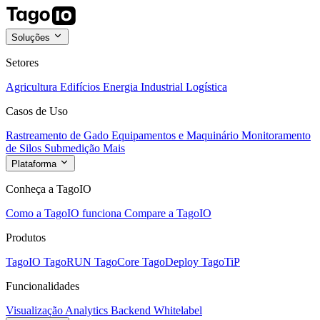
Soluções
Setores
Agricultura
Edifícios
Energia
Industrial
Logística
Casos de Uso
Rastreamento de Gado
Equipamentos e Maquinário
Monitoramento
de Silos
Submedição
Mais
Plataforma
Conheça a TagoIO
Como a TagoIO funciona
Compare a TagoIO
Produtos
TagoIO
TagoRUN
TagoCore
TagoDeploy
TagoTiP
Funcionalidades
Visualização
Analytics
Backend
Whitelabel