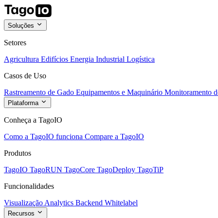
Soluções
Setores
Agricultura
Edifícios
Energia
Industrial
Logística
Casos de Uso
Rastreamento de Gado
Equipamentos e Maquinário
Monitoramento de
Plataforma
Conheça a TagoIO
Como a TagoIO funciona
Compare a TagoIO
Produtos
TagoIO
TagoRUN
TagoCore
TagoDeploy
TagoTiP
Funcionalidades
Visualização
Analytics
Backend
Whitelabel
Recursos