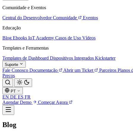
Comunidade e Eventos
Central do Desenvolvedor
Comunidade
Eventos
Educação
Blog
Ebooks
IoT Academy
Casos de Uso
Vídeos
Templates e Ferramentas
Templates de Dashboard
Dispositivos Integrados
Kickstarter
Suporte
Fale Conosco
Documentação
Abrir um Ticket
Parceiros
Planos 
Preços
PT
EN
DE
ES
FR
Agendar Demo
Começar Agora
Blog