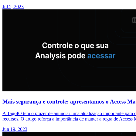
Jul 5, 2023
Mais segurança e controle: apresentamos o Access Ma
A TagoIO tem o prazer de anunciar uma atualização importante para o
recursos. O artigo reforça a importância de manter a regra de Acces
Jun 19, 2023