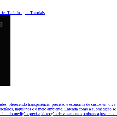
ories
Tech Insights
Tutorials
dades, oferecendo transparência, precisão e economia de custos em diver
rietários, inquilinos e o meio ambiente. Entenda como a submedição se 
 incluindo medição precisa, detecção de vazamentos, cobrança justa e c