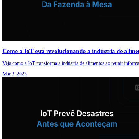
Como a IoT está revolucionando a indústria de alime
Veja como a IoT transforma a indústria de alimentos ao reunir informaç
Mar 3, 2023