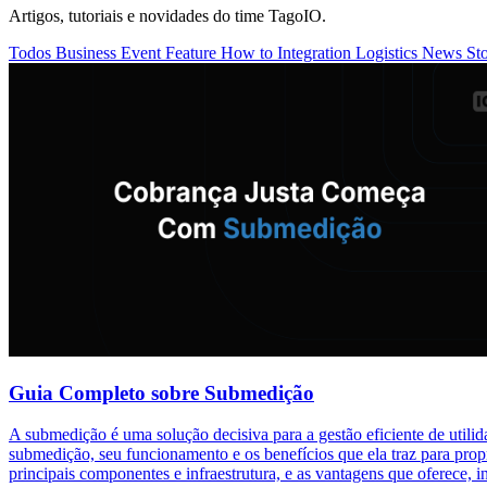
Artigos, tutoriais e novidades do time TagoIO.
Todos
Business
Event
Feature
How to
Integration
Logistics
News
St
Guia Completo sobre Submedição
A submedição é uma solução decisiva para a gestão eficiente de utili
submedição, seu funcionamento e os benefícios que ela traz para prop
principais componentes e infraestrutura, e as vantagens que oferece,