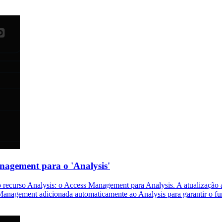
nagement para o 'Analysis'
 recurso Analysis: o Access Management para Analysis. A atualização 
s Management adicionada automaticamente ao Analysis para garantir o f