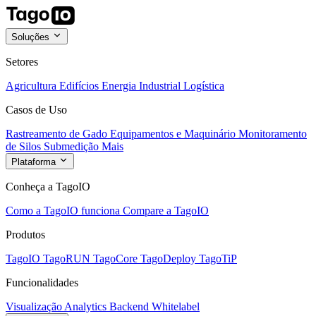
Soluções
Setores
Agricultura
Edifícios
Energia
Industrial
Logística
Casos de Uso
Rastreamento de Gado
Equipamentos e Maquinário
Monitoramento
de Silos
Submedição
Mais
Plataforma
Conheça a TagoIO
Como a TagoIO funciona
Compare a TagoIO
Produtos
TagoIO
TagoRUN
TagoCore
TagoDeploy
TagoTiP
Funcionalidades
Visualização
Analytics
Backend
Whitelabel