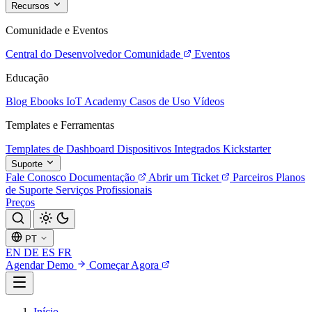
Recursos
Comunidade e Eventos
Central do Desenvolvedor
Comunidade
Eventos
Educação
Blog
Ebooks
IoT Academy
Casos de Uso
Vídeos
Templates e Ferramentas
Templates de Dashboard
Dispositivos Integrados
Kickstarter
Suporte
Fale Conosco
Documentação
Abrir um Ticket
Parceiros
Planos
de Suporte
Serviços Profissionais
Preços
PT
EN
DE
ES
FR
Agendar Demo
Começar Agora
Início