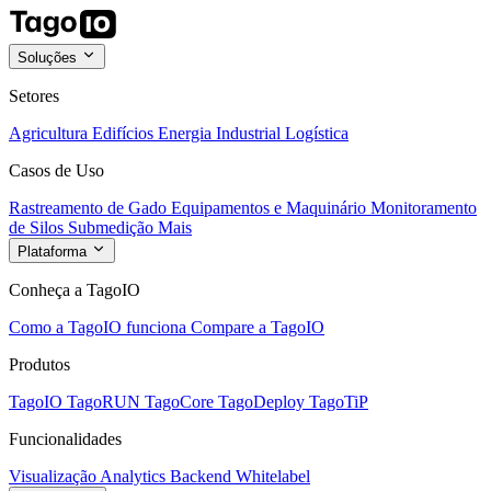
Soluções
Setores
Agricultura
Edifícios
Energia
Industrial
Logística
Casos de Uso
Rastreamento de Gado
Equipamentos e Maquinário
Monitoramento
de Silos
Submedição
Mais
Plataforma
Conheça a TagoIO
Como a TagoIO funciona
Compare a TagoIO
Produtos
TagoIO
TagoRUN
TagoCore
TagoDeploy
TagoTiP
Funcionalidades
Visualização
Analytics
Backend
Whitelabel