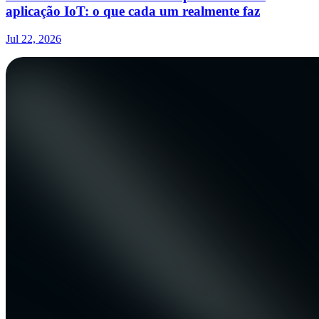
aplicação IoT: o que cada um realmente faz
Jul 22, 2026