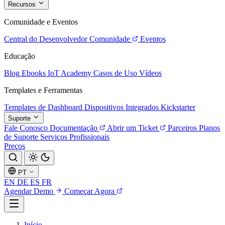
Recursos
Comunidade e Eventos
Central do Desenvolvedor
Comunidade
Eventos
Educação
Blog
Ebooks
IoT Academy
Casos de Uso
Vídeos
Templates e Ferramentas
Templates de Dashboard
Dispositivos Integrados
Kickstarter
Suporte
Fale Conosco
Documentação
Abrir um Ticket
Parceiros
Planos
de Suporte
Serviços Profissionais
Preços
PT
EN
DE
ES
FR
Agendar Demo
Começar Agora
Início