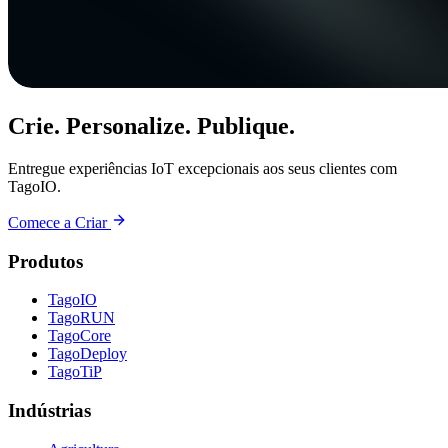
Crie. Personalize. Publique.
Entregue experiências IoT excepcionais aos seus clientes com
TagoIO.
Comece a Criar
Produtos
TagoIO
TagoRUN
TagoCore
TagoDeploy
TagoTiP
Indústrias