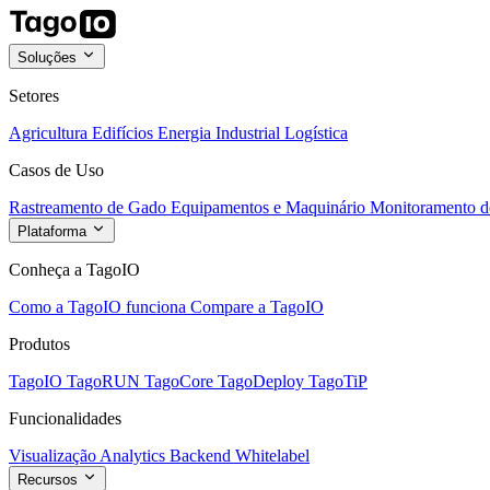
Soluções
Setores
Agricultura
Edifícios
Energia
Industrial
Logística
Casos de Uso
Rastreamento de Gado
Equipamentos e Maquinário
Monitoramento de
Plataforma
Conheça a TagoIO
Como a TagoIO funciona
Compare a TagoIO
Produtos
TagoIO
TagoRUN
TagoCore
TagoDeploy
TagoTiP
Funcionalidades
Visualização
Analytics
Backend
Whitelabel
Recursos