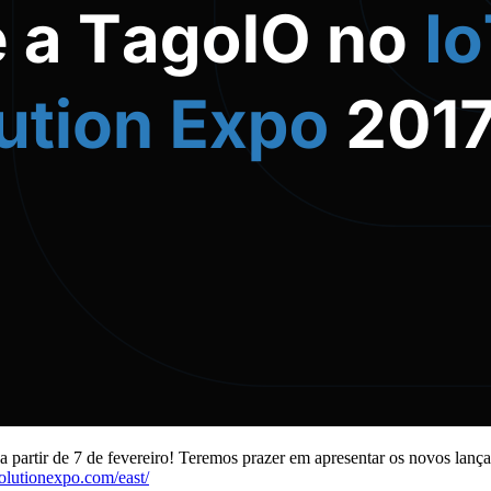
a partir de 7 de fevereiro! Teremos prazer em apresentar os novos lan
olutionexpo.com/east/