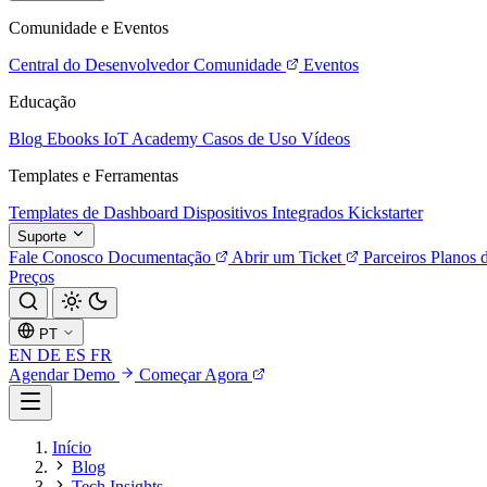
Comunidade e Eventos
Central do Desenvolvedor
Comunidade
Eventos
Educação
Blog
Ebooks
IoT Academy
Casos de Uso
Vídeos
Templates e Ferramentas
Templates de Dashboard
Dispositivos Integrados
Kickstarter
Suporte
Fale Conosco
Documentação
Abrir um Ticket
Parceiros
Planos 
Preços
PT
EN
DE
ES
FR
Agendar Demo
Começar Agora
Início
Blog
Tech Insights