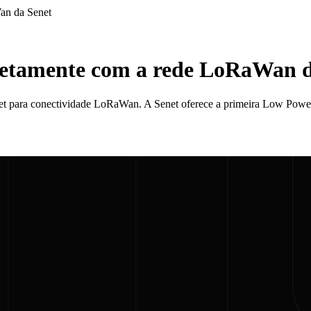
an da Senet
iretamente com a rede LoRaWan 
enet para conectividade LoRaWan. A Senet oferece a primeira Low Po