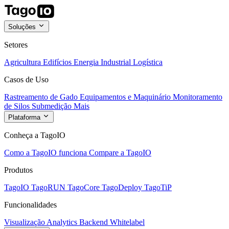
Soluções
Setores
Agricultura
Edifícios
Energia
Industrial
Logística
Casos de Uso
Rastreamento de Gado
Equipamentos e Maquinário
Monitoramento
de Silos
Submedição
Mais
Plataforma
Conheça a TagoIO
Como a TagoIO funciona
Compare a TagoIO
Produtos
TagoIO
TagoRUN
TagoCore
TagoDeploy
TagoTiP
Funcionalidades
Visualização
Analytics
Backend
Whitelabel