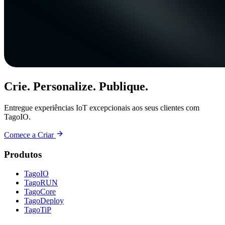
Crie. Personalize. Publique.
Entregue experiências IoT excepcionais aos seus clientes com
TagoIO.
Comece a Criar
Produtos
TagoIO
TagoRUN
TagoCore
TagoDeploy
TagoTiP