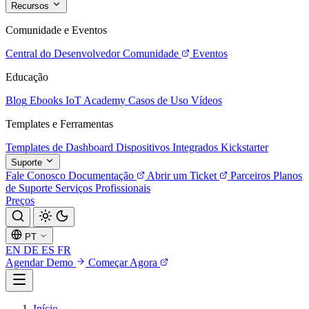
Recursos
Comunidade e Eventos
Central do Desenvolvedor
Comunidade
Eventos
Educação
Blog
Ebooks
IoT Academy
Casos de Uso
Vídeos
Templates e Ferramentas
Templates de Dashboard
Dispositivos Integrados
Kickstarter
Suporte
Fale Conosco
Documentação
Abrir um Ticket
Parceiros
Planos
de Suporte
Serviços Profissionais
Preços
PT
EN
DE
ES
FR
Agendar Demo
Começar Agora
Início