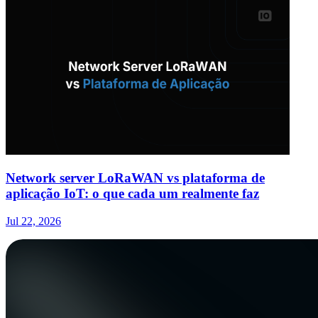
Network server LoRaWAN vs plataforma de
aplicação IoT: o que cada um realmente faz
Jul 22, 2026