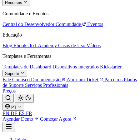
Recursos
Comunidade e Eventos
Central do Desenvolvedor
Comunidade
Eventos
Educação
Blog
Ebooks
IoT Academy
Casos de Uso
Vídeos
Templates e Ferramentas
Templates de Dashboard
Dispositivos Integrados
Kickstarter
Suporte
Fale Conosco
Documentação
Abrir um Ticket
Parceiros
Planos
de Suporte
Serviços Profissionais
Preços
PT
EN
DE
ES
FR
Agendar Demo
Começar Agora
Início