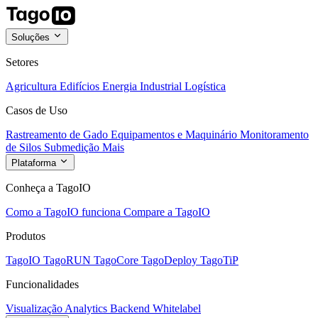
Soluções
Setores
Agricultura
Edifícios
Energia
Industrial
Logística
Casos de Uso
Rastreamento de Gado
Equipamentos e Maquinário
Monitoramento
de Silos
Submedição
Mais
Plataforma
Conheça a TagoIO
Como a TagoIO funciona
Compare a TagoIO
Produtos
TagoIO
TagoRUN
TagoCore
TagoDeploy
TagoTiP
Funcionalidades
Visualização
Analytics
Backend
Whitelabel