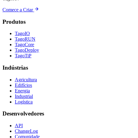
Comece a Criar
Produtos
TagoIO
TagoRUN
TagoCore
TagoDeploy
TagoTiP
Indústrias
Agricultura
Edifícios
Energia
Industrial
Logística
Desenvolvedores
API
ChangeLog
Comunidade