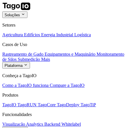
Soluções
Setores
Agricultura
Edifícios
Energia
Industrial
Logística
Casos de Uso
Rastreamento de Gado
Equipamentos e Maquinário
Monitoramento
de Silos
Submedição
Mais
Plataforma
Conheça a TagoIO
Como a TagoIO funciona
Compare a TagoIO
Produtos
TagoIO
TagoRUN
TagoCore
TagoDeploy
TagoTiP
Funcionalidades
Visualização
Analytics
Backend
Whitelabel