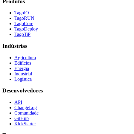
Produtos
TagoIO
TagoRUN
TagoCore
TagoDeploy
TagoTiP
Indústrias
Agricultura
Edifícios
Energia
Industrial
Logística
Desenvolvedores
API
ChangeLog
Comunidade
GitHub
KickStarter