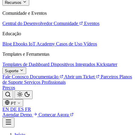
Recursos
Comunidade e Eventos
Central do Desenvolvedor
Comunidade
Eventos
Educação
Blog
Ebooks
IoT Academy
Casos de Uso
Vídeos
Templates e Ferramentas
Templates de Dashboard
Dispositivos Integrados
Kickstarter
Suporte
Fale Conosco
Documentação
Abrir um Ticket
Parceiros
Planos
de Suporte
Serviços Profissionais
Preços
PT
EN
DE
ES
FR
Agendar Demo
Começar Agora
Início