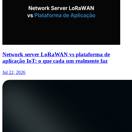
Network server LoRaWAN vs plataforma de
aplicação IoT: o que cada um realmente faz
Jul 22, 2026