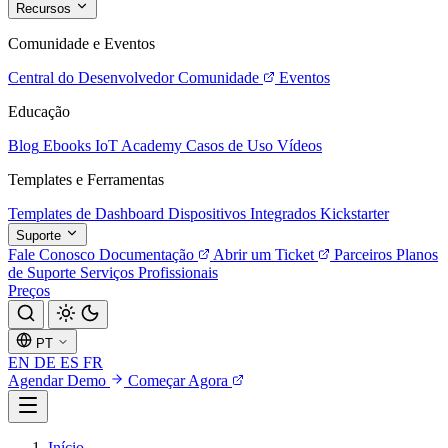
Recursos
Comunidade e Eventos
Central do Desenvolvedor
Comunidade
Eventos
Educação
Blog
Ebooks
IoT Academy
Casos de Uso
Vídeos
Templates e Ferramentas
Templates de Dashboard
Dispositivos Integrados
Kickstarter
Suporte
Fale Conosco
Documentação
Abrir um Ticket
Parceiros
Planos
de Suporte
Serviços Profissionais
Preços
PT
EN
DE
ES
FR
Agendar Demo
Começar Agora
Início