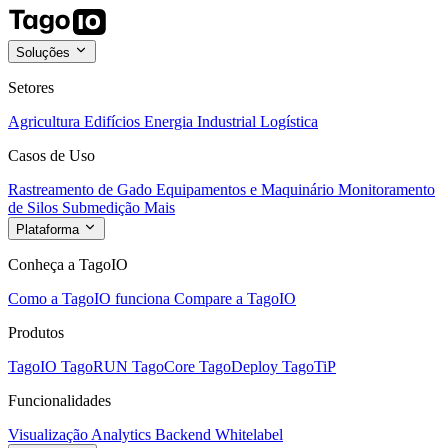
Soluções
Setores
Agricultura
Edifícios
Energia
Industrial
Logística
Casos de Uso
Rastreamento de Gado
Equipamentos e Maquinário
Monitoramento
de Silos
Submedição
Mais
Plataforma
Conheça a TagoIO
Como a TagoIO funciona
Compare a TagoIO
Produtos
TagoIO
TagoRUN
TagoCore
TagoDeploy
TagoTiP
Funcionalidades
Visualização
Analytics
Backend
Whitelabel