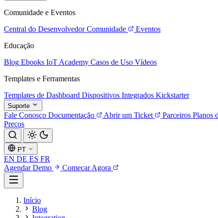
Comunidade e Eventos
Central do Desenvolvedor
Comunidade
Eventos
Educação
Blog
Ebooks
IoT Academy
Casos de Uso
Vídeos
Templates e Ferramentas
Templates de Dashboard
Dispositivos Integrados
Kickstarter
Suporte
Fale Conosco
Documentação
Abrir um Ticket
Parceiros
Planos 
Preços
PT
EN
DE
ES
FR
Agendar Demo
Começar Agora
Início
Blog
Integration