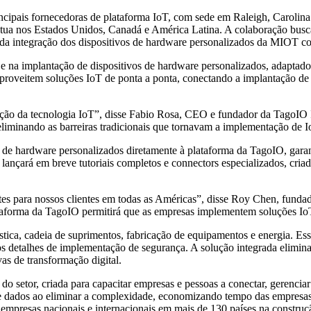
ncipais fornecedoras de plataforma IoT, com sede em Raleigh, Carolin
a nos Estados Unidos, Canadá e América Latina. A colaboração busca to
o da integração dos dispositivos de hardware personalizados da MIOT 
na implantação de dispositivos de hardware personalizados, adaptados à
aproveitem soluções IoT de ponta a ponta, conectando a implantação de
zação da tecnologia IoT”, disse Fabio Rosa, CEO e fundador da TagoI
eliminando as barreiras tradicionais que tornavam a implementação de
os de hardware personalizados diretamente à plataforma da TagoIO, ga
 lançará em breve tutoriais completos e connectors especializados, cria
es para nossos clientes em todas as Américas”, disse Roy Chen, fun
aforma da TagoIO permitirá que as empresas implementem soluções IoT
stica, cadeia de suprimentos, fabricação de equipamentos e energia. Ess
 detalhes de implementação de segurança. A solução integrada elimina 
as de transformação digital.
do setor, criada para capacitar empresas e pessoas a conectar, gerenciar
 de dados ao eliminar a complexidade, economizando tempo das empresas
empresas nacionais e internacionais em mais de 130 países na construç