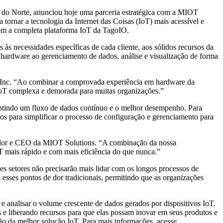
a do Norte, anunciou hoje uma parceria estratégica com a MIOT
rnar a tecnologia da Internet das Coisas (IoT) mais acessível e
com a completa plataforma IoT da TagoIO.
s necessidades específicas de cada cliente, aos sólidos recursos da
 hardware ao gerenciamento de dados, análise e visualização de forma
O Inc. “Ao combinar a comprovada experiência em hardware da
 IoT complexa e demorada para muitas organizações.”
rantindo um fluxo de dados contínuo e o melhor desempenho. Para
dos para simplificar o processo de configuração e gerenciamento para
dador e CEO da MIOT Solutions. “A combinação da nossa
 mais rápido e com mais eficiência do que nunca.”
es setores não precisarão mais lidar com os longos processos de
esses pontos de dor tradicionais, permitindo que as organizações
 e analisar o volume crescente de dados gerados por dispositivos IoT.
 e liberando recursos para que elas possam inovar em seus produtos e
ão da melhor solução IoT. Para mais informações, acesse