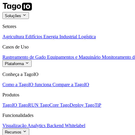
Soluções
Setores
Agricultura
Edifícios
Energia
Industrial
Logística
Casos de Uso
Rastreamento de Gado
Equipamentos e Maquinário
Monitoramento de
Plataforma
Conheça a TagoIO
Como a TagoIO funciona
Compare a TagoIO
Produtos
TagoIO
TagoRUN
TagoCore
TagoDeploy
TagoTiP
Funcionalidades
Visualização
Analytics
Backend
Whitelabel
Recursos