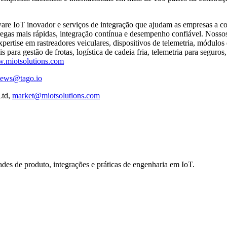
re IoT inovador e serviços de integração que ajudam as empresas a con
entregas mais rápidas, integração contínua e desempenho confiável. N
pertise em rastreadores veiculares, dispositivos de telemetria, módu
para gestão de frotas, logística de cadeia fria, telemetria para seguros
.miotsolutions.com
ews@tago.io
Ltd,
market@miotsolutions.com
des de produto, integrações e práticas de engenharia em IoT.