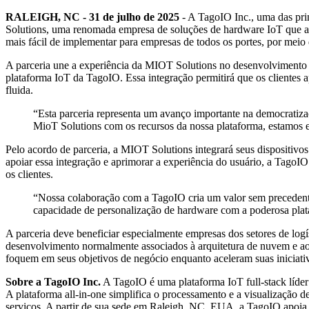
RALEIGH, NC - 31 de julho de 2025
- A TagoIO Inc., uma das pri
Solutions, uma renomada empresa de soluções de hardware IoT que atu
mais fácil de implementar para empresas de todos os portes, por mei
A parceria une a experiência da MIOT Solutions no desenvolvimento e 
plataforma IoT da TagoIO. Essa integração permitirá que os clientes 
fluida.
“Esta parceria representa um avanço importante na democrati
MioT Solutions com os recursos da nossa plataforma, estamos 
Pelo acordo de parceria, a MIOT Solutions integrará seus dispositiv
apoiar essa integração e aprimorar a experiência do usuário, a TagoIO
os clientes.
“Nossa colaboração com a TagoIO cria um valor sem precedent
capacidade de personalização de hardware com a poderosa plat
A parceria deve beneficiar especialmente empresas dos setores de logí
desenvolvimento normalmente associados à arquitetura de nuvem e aos
foquem em seus objetivos de negócio enquanto aceleram suas iniciativ
Sobre a TagoIO Inc.
A TagoIO é uma plataforma IoT full-stack líder 
A plataforma all-in-one simplifica o processamento e a visualização
serviços. A partir de sua sede em Raleigh, NC, EUA, a TagoIO apoia 