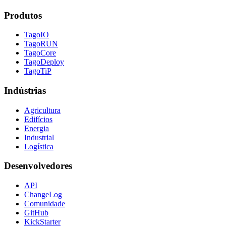
Produtos
TagoIO
TagoRUN
TagoCore
TagoDeploy
TagoTiP
Indústrias
Agricultura
Edifícios
Energia
Industrial
Logística
Desenvolvedores
API
ChangeLog
Comunidade
GitHub
KickStarter