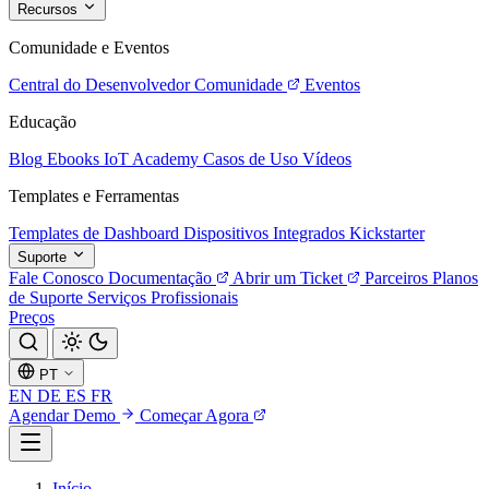
Recursos
Comunidade e Eventos
Central do Desenvolvedor
Comunidade
Eventos
Educação
Blog
Ebooks
IoT Academy
Casos de Uso
Vídeos
Templates e Ferramentas
Templates de Dashboard
Dispositivos Integrados
Kickstarter
Suporte
Fale Conosco
Documentação
Abrir um Ticket
Parceiros
Planos
de Suporte
Serviços Profissionais
Preços
PT
EN
DE
ES
FR
Agendar Demo
Começar Agora
Início