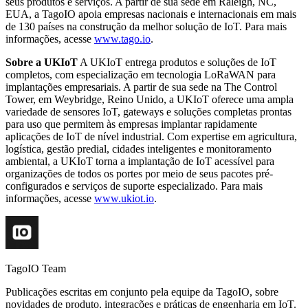
seus produtos e serviços. A partir de sua sede em Raleigh, NC,
EUA, a TagoIO apoia empresas nacionais e internacionais em mais
de 130 países na construção da melhor solução de IoT. Para mais
informações, acesse
www.tago.io
.
Sobre a UKIoT
A UKIoT entrega produtos e soluções de IoT
completos, com especialização em tecnologia LoRaWAN para
implantações empresariais. A partir de sua sede na The Control
Tower, em Weybridge, Reino Unido, a UKIoT oferece uma ampla
variedade de sensores IoT, gateways e soluções completas prontas
para uso que permitem às empresas implantar rapidamente
aplicações de IoT de nível industrial. Com expertise em agricultura,
logística, gestão predial, cidades inteligentes e monitoramento
ambiental, a UKIoT torna a implantação de IoT acessível para
organizações de todos os portes por meio de seus pacotes pré-
configurados e serviços de suporte especializado. Para mais
informações, acesse
www.ukiot.io
.
TagoIO Team
Publicações escritas em conjunto pela equipe da TagoIO, sobre
novidades de produto, integrações e práticas de engenharia em IoT.