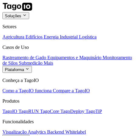
Soluções
Setores
Agricultura
Edifícios
Energia
Industrial
Logística
Casos de Uso
Rastreamento de Gado
Equipamentos e Maquinário
Monitoramento
de Silos
Submedição
Mais
Plataforma
Conheça a TagoIO
Como a TagoIO funciona
Compare a TagoIO
Produtos
TagoIO
TagoRUN
TagoCore
TagoDeploy
TagoTiP
Funcionalidades
Visualização
Analytics
Backend
Whitelabel