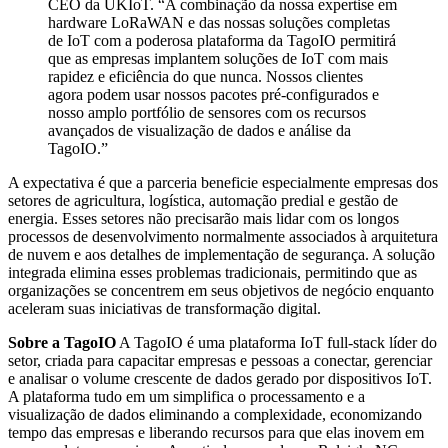
CEO da UKIoT. “A combinação da nossa expertise em
hardware LoRaWAN e das nossas soluções completas
de IoT com a poderosa plataforma da TagoIO permitirá
que as empresas implantem soluções de IoT com mais
rapidez e eficiência do que nunca. Nossos clientes
agora podem usar nossos pacotes pré-configurados e
nosso amplo portfólio de sensores com os recursos
avançados de visualização de dados e análise da
TagoIO.”
A expectativa é que a parceria beneficie especialmente empresas dos
setores de agricultura, logística, automação predial e gestão de
energia. Esses setores não precisarão mais lidar com os longos
processos de desenvolvimento normalmente associados à arquitetura
de nuvem e aos detalhes de implementação de segurança. A solução
integrada elimina esses problemas tradicionais, permitindo que as
organizações se concentrem em seus objetivos de negócio enquanto
aceleram suas iniciativas de transformação digital.
Sobre a TagoIO
A TagoIO é uma plataforma IoT full-stack líder do
setor, criada para capacitar empresas e pessoas a conectar, gerenciar
e analisar o volume crescente de dados gerado por dispositivos IoT.
A plataforma tudo em um simplifica o processamento e a
visualização de dados eliminando a complexidade, economizando
tempo das empresas e liberando recursos para que elas inovem em