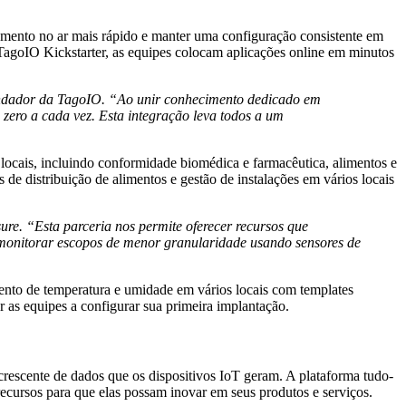
ento no ar mais rápido e manter uma configuração consistente em
TagoIO Kickstarter, as equipes colocam aplicações online em minutos
fundador da TagoIO. “Ao unir conhecimento dedicado em
zero a cada vez. Esta integração leva todos a um
ocais, incluindo conformidade biomédica e farmacêutica, alimentos e
s de distribuição de alimentos e gestão de instalações em vários locais
e. “Esta parceria nos permite oferecer recursos que
é monitorar escopos de menor granularidade usando sensores de
ento de temperatura e umidade em vários locais com templates
r as equipes a configurar sua primeira implantação.
 crescente de dados que os dispositivos IoT geram. A plataforma tudo-
cursos para que elas possam inovar em seus produtos e serviços.