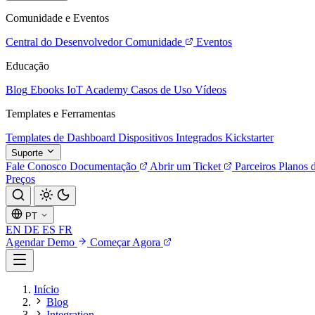
Comunidade e Eventos
Central do Desenvolvedor
Comunidade
Eventos
Educação
Blog
Ebooks
IoT Academy
Casos de Uso
Vídeos
Templates e Ferramentas
Templates de Dashboard
Dispositivos Integrados
Kickstarter
Suporte
Fale Conosco
Documentação
Abrir um Ticket
Parceiros
Planos 
Preços
PT
EN
DE
ES
FR
Agendar Demo
Começar Agora
Início
Blog
Integration