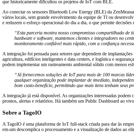
que historicamente dificultou os projetos de IoT com BLE.
Ao conectar os sensores Bluetooth Low Energy (BLE) da ZenMeasure 
vários locais, sem grande envolvimento da equipe de TI ou desenvol
e reduzem o esforço operacional do dia a dia, o que permite decisões m
“Esta parceria mostra nosso compromisso compartilhado de ti
hardware e software, mantemos clientes e integradores no cent
monitoramento confiável mais rápido, com a confiança necessá
A integração foi pensada para setores que dependem de implantações 
agricultura, edifícios inteligentes e data centers, e logística e segur
podem implementar um rastreamento ambiental sólido com menos esfor
“Já fornecemos soluções de IoT para mais de 100 marcas líde
qualquer organização pode implantar de imediato, independent
bom custo-benefício, permitindo que mais itens tenham seus pr
A integração já está disponível. As organizações interessadas podem
prontos, alertas e relatórios. Há também um Public Dashboard ao viv
Sobre a TagoIO
A TagoIO é uma plataforma de IoT full-stack criada para dar às empres
em-um descomplica o processamento e a visualização de dados ao eli