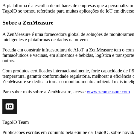
A plataforma é a escolha de milhares de empresas que a personalizam
TagoIO se tornou referência para muitas aplicações de IoT em diversos 
Sobre a ZenMeasure
A ZenMeasure é uma fornecedora global de soluções de monitoramento 
inteligentes e plataformas de dados na nuvem.
Focada em construir infraestrutura de AIoT, a ZenMeasure tem o compr
farmacêuticos e vacinas, em alimentos e bebidas, logística e transporte,
outros.
Com produtos certificados internacionalmente, forte capacidade de P
temperatura, garantir conformidade regulatória, melhorar a eficiência 
ZenMeasure se dedica a tornar o monitoramento ambiental mais inteli
Para saber mais sobre a ZenMeasure, acesse
www.zenmeasure.com
TagoIO Team
Publicações escritas em conjunto pela equipe da TagoIO, sobre novida