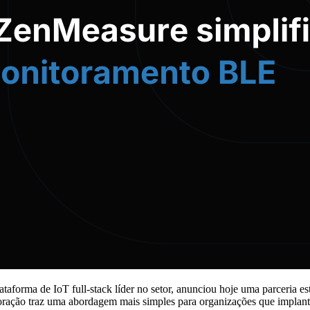
taforma de IoT full-stack líder no setor, anunciou hoje uma parceria e
boração traz uma abordagem mais simples para organizações que impla