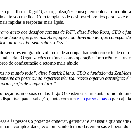
à plataforma TagoIO, as organizações conseguem colocar o monitoram
vimento sob medida. Com templates de dashboard prontos para uso e o 
ais rápidas e respostas mais ágeis.
rar o atrito dos desafios comuns de IoT”, disse Fabio Rosa, CEO e 
ro de tudo o que fazemos. As equipes não deveriam ter que começar do 
ria para escalar sem sobressaltos.”
de sensores em grande volume e de acompanhamento consistente entre l
ança industrial. Organizações em áreas como operações farmacêuticas, rede
ço de configuração e retorno mais rápido.
res no mundo todo”, disse Patrick Liang, CEO e fundador da ZenMeasur
emente do porte ou da expertise técnica. Nosso objetivo estratégico 
óprios perfis de temperatura.”
 começar usando suas contas TagoIO existentes e implantar o monitoram
o disponível para avaliação, junto com um
guia passo a passo
para ajuda
as e às pessoas o poder de conectar, gerenciar e analisar a quantidade
minar a complexidade, economizando tempo das empresas e liberando re