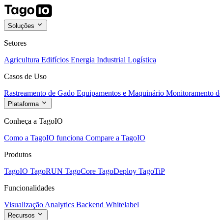
Soluções
Setores
Agricultura
Edifícios
Energia
Industrial
Logística
Casos de Uso
Rastreamento de Gado
Equipamentos e Maquinário
Monitoramento de
Plataforma
Conheça a TagoIO
Como a TagoIO funciona
Compare a TagoIO
Produtos
TagoIO
TagoRUN
TagoCore
TagoDeploy
TagoTiP
Funcionalidades
Visualização
Analytics
Backend
Whitelabel
Recursos