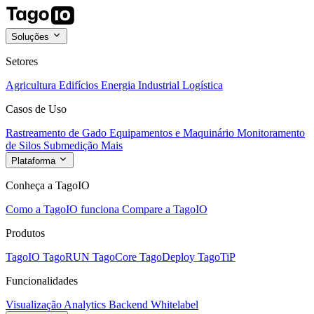
Soluções
Setores
Agricultura
Edifícios
Energia
Industrial
Logística
Casos de Uso
Rastreamento de Gado
Equipamentos e Maquinário
Monitoramento
de Silos
Submedição
Mais
Plataforma
Conheça a TagoIO
Como a TagoIO funciona
Compare a TagoIO
Produtos
TagoIO
TagoRUN
TagoCore
TagoDeploy
TagoTiP
Funcionalidades
Visualização
Analytics
Backend
Whitelabel