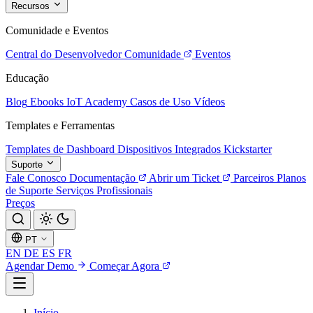
Recursos
Comunidade e Eventos
Central do Desenvolvedor
Comunidade
Eventos
Educação
Blog
Ebooks
IoT Academy
Casos de Uso
Vídeos
Templates e Ferramentas
Templates de Dashboard
Dispositivos Integrados
Kickstarter
Suporte
Fale Conosco
Documentação
Abrir um Ticket
Parceiros
Planos
de Suporte
Serviços Profissionais
Preços
PT
EN
DE
ES
FR
Agendar Demo
Começar Agora
Início