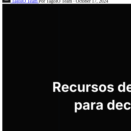
TagoIO Team
Por TagoIO Team
·
October 17, 2024