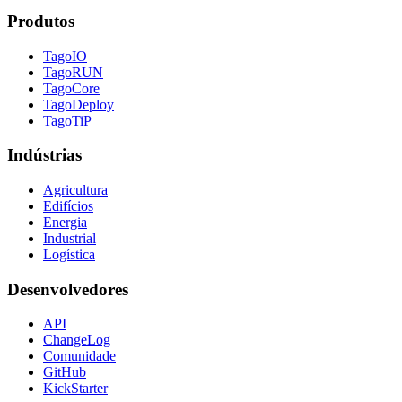
Produtos
TagoIO
TagoRUN
TagoCore
TagoDeploy
TagoTiP
Indústrias
Agricultura
Edifícios
Energia
Industrial
Logística
Desenvolvedores
API
ChangeLog
Comunidade
GitHub
KickStarter