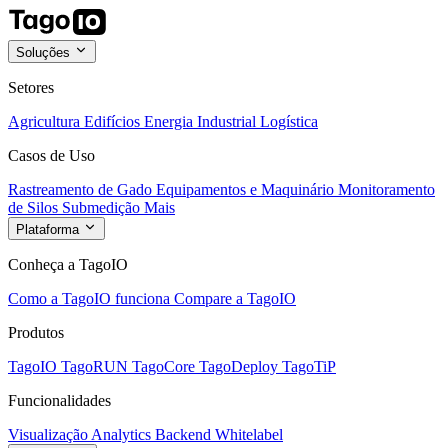
Soluções
Setores
Agricultura
Edifícios
Energia
Industrial
Logística
Casos de Uso
Rastreamento de Gado
Equipamentos e Maquinário
Monitoramento
de Silos
Submedição
Mais
Plataforma
Conheça a TagoIO
Como a TagoIO funciona
Compare a TagoIO
Produtos
TagoIO
TagoRUN
TagoCore
TagoDeploy
TagoTiP
Funcionalidades
Visualização
Analytics
Backend
Whitelabel