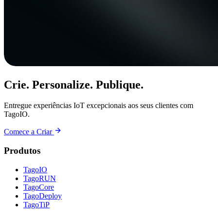
Crie. Personalize. Publique.
Entregue experiências IoT excepcionais aos seus clientes com
TagoIO.
Comece a Criar
Produtos
TagoIO
TagoRUN
TagoCore
TagoDeploy
TagoTiP