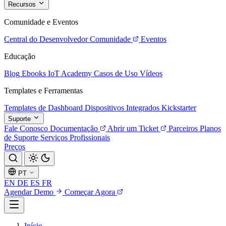
Recursos
Comunidade e Eventos
Central do Desenvolvedor
Comunidade
Eventos
Educação
Blog
Ebooks
IoT Academy
Casos de Uso
Vídeos
Templates e Ferramentas
Templates de Dashboard
Dispositivos Integrados
Kickstarter
Suporte
Fale Conosco
Documentação
Abrir um Ticket
Parceiros
Planos
de Suporte
Serviços Profissionais
Preços
PT
EN
DE
ES
FR
Agendar Demo
Começar Agora
Início