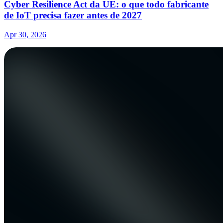
Cyber Resilience Act da UE: o que todo fabricante
de IoT precisa fazer antes de 2027
Apr 30, 2026