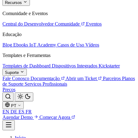
Recursos
Comunidade e Eventos
Central do Desenvolvedor
Comunidade
Eventos
Educação
Blog
Ebooks
IoT Academy
Casos de Uso
Vídeos
Templates e Ferramentas
Templates de Dashboard
Dispositivos Integrados
Kickstarter
Suporte
Fale Conosco
Documentação
Abrir um Ticket
Parceiros
Planos
de Suporte
Serviços Profissionais
Preços
PT
EN
DE
ES
FR
Agendar Demo
Começar Agora
Início