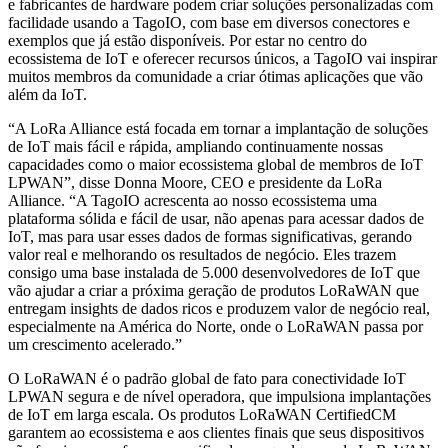
e fabricantes de hardware podem criar soluções personalizadas com
facilidade usando a TagoIO, com base em diversos conectores e
exemplos que já estão disponíveis. Por estar no centro do
ecossistema de IoT e oferecer recursos únicos, a TagoIO vai inspirar
muitos membros da comunidade a criar ótimas aplicações que vão
além da IoT.
“A LoRa Alliance está focada em tornar a implantação de soluções
de IoT mais fácil e rápida, ampliando continuamente nossas
capacidades como o maior ecossistema global de membros de IoT
LPWAN”, disse Donna Moore, CEO e presidente da LoRa
Alliance. “A TagoIO acrescenta ao nosso ecossistema uma
plataforma sólida e fácil de usar, não apenas para acessar dados de
IoT, mas para usar esses dados de formas significativas, gerando
valor real e melhorando os resultados de negócio. Eles trazem
consigo uma base instalada de 5.000 desenvolvedores de IoT que
vão ajudar a criar a próxima geração de produtos LoRaWAN que
entregam insights de dados ricos e produzem valor de negócio real,
especialmente na América do Norte, onde o LoRaWAN passa por
um crescimento acelerado.”
O LoRaWAN é o padrão global de fato para conectividade IoT
LPWAN segura e de nível operadora, que impulsiona implantações
de IoT em larga escala. Os produtos LoRaWAN CertifiedCM
garantem ao ecossistema e aos clientes finais que seus dispositivos