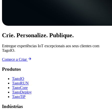
Crie. Personalize. Publique.
Entregue experiências IoT excepcionais aos seus clientes com
TagoIO.
Comece a Criar
Produtos
TagoIO
TagoRUN
TagoCore
TagoDeploy
TagoTiP
Indústrias