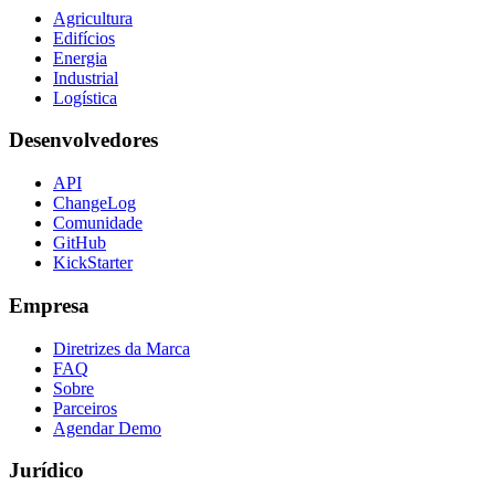
Agricultura
Edifícios
Energia
Industrial
Logística
Desenvolvedores
API
ChangeLog
Comunidade
GitHub
KickStarter
Empresa
Diretrizes da Marca
FAQ
Sobre
Parceiros
Agendar Demo
Jurídico