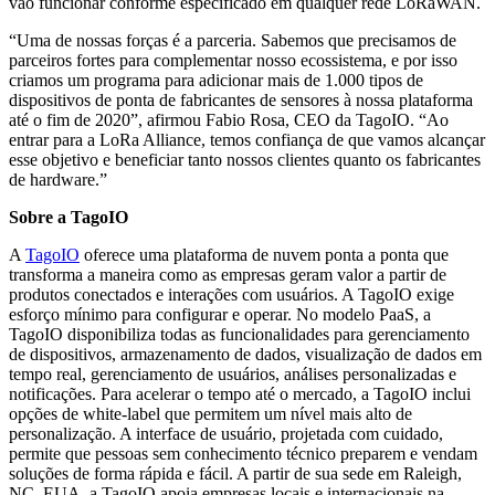
vão funcionar conforme especificado em qualquer rede LoRaWAN.
“Uma de nossas forças é a parceria. Sabemos que precisamos de
parceiros fortes para complementar nosso ecossistema, e por isso
criamos um programa para adicionar mais de 1.000 tipos de
dispositivos de ponta de fabricantes de sensores à nossa plataforma
até o fim de 2020”, afirmou Fabio Rosa, CEO da TagoIO. “Ao
entrar para a LoRa Alliance, temos confiança de que vamos alcançar
esse objetivo e beneficiar tanto nossos clientes quanto os fabricantes
de hardware.”
Sobre a TagoIO
A
TagoIO
oferece uma plataforma de nuvem ponta a ponta que
transforma a maneira como as empresas geram valor a partir de
produtos conectados e interações com usuários. A TagoIO exige
esforço mínimo para configurar e operar. No modelo PaaS, a
TagoIO disponibiliza todas as funcionalidades para gerenciamento
de dispositivos, armazenamento de dados, visualização de dados em
tempo real, gerenciamento de usuários, análises personalizadas e
notificações. Para acelerar o tempo até o mercado, a TagoIO inclui
opções de white-label que permitem um nível mais alto de
personalização. A interface de usuário, projetada com cuidado,
permite que pessoas sem conhecimento técnico preparem e vendam
soluções de forma rápida e fácil. A partir de sua sede em Raleigh,
NC, EUA, a TagoIO apoia empresas locais e internacionais na