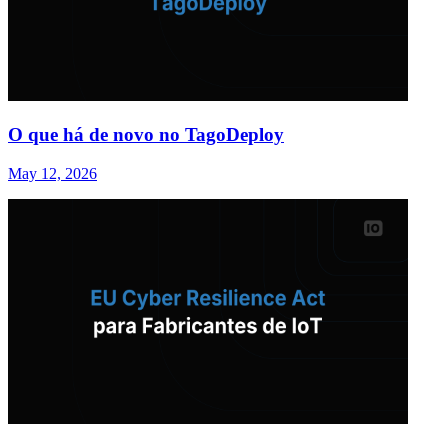
O que há de novo no TagoDeploy
May 12, 2026