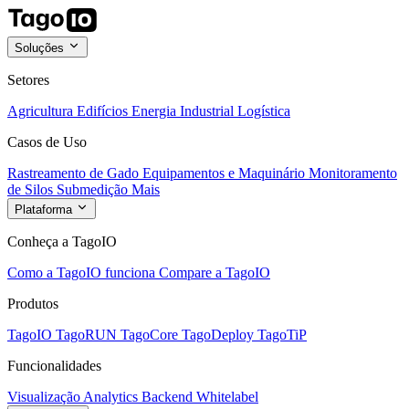
Soluções
Setores
Agricultura
Edifícios
Energia
Industrial
Logística
Casos de Uso
Rastreamento de Gado
Equipamentos e Maquinário
Monitoramento
de Silos
Submedição
Mais
Plataforma
Conheça a TagoIO
Como a TagoIO funciona
Compare a TagoIO
Produtos
TagoIO
TagoRUN
TagoCore
TagoDeploy
TagoTiP
Funcionalidades
Visualização
Analytics
Backend
Whitelabel