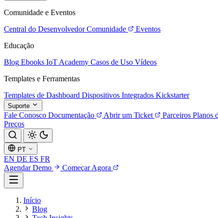
Comunidade e Eventos
Central do Desenvolvedor
Comunidade
Eventos
Educação
Blog
Ebooks
IoT Academy
Casos de Uso
Vídeos
Templates e Ferramentas
Templates de Dashboard
Dispositivos Integrados
Kickstarter
Suporte
Fale Conosco
Documentação
Abrir um Ticket
Parceiros
Planos 
Preços
PT
EN
DE
ES
FR
Agendar Demo
Começar Agora
Início
Blog
Tech Insights