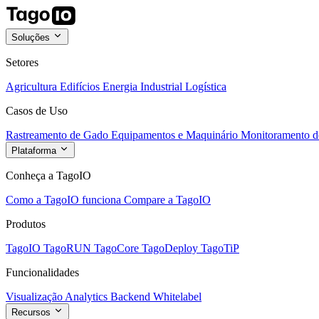
Soluções
Setores
Agricultura
Edifícios
Energia
Industrial
Logística
Casos de Uso
Rastreamento de Gado
Equipamentos e Maquinário
Monitoramento de
Plataforma
Conheça a TagoIO
Como a TagoIO funciona
Compare a TagoIO
Produtos
TagoIO
TagoRUN
TagoCore
TagoDeploy
TagoTiP
Funcionalidades
Visualização
Analytics
Backend
Whitelabel
Recursos