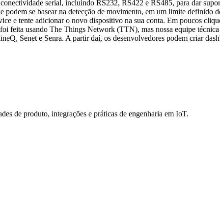
de conectividade serial, incluindo RS232, RS422 e RS485, para dar
 que podem se basear na detecção de movimento, em um limite definido 
ce e tente adicionar o novo dispositivo na sua conta. Em poucos clique
i feita usando The Things Network (TTN), mas nossa equipe técnica es
neQ, Senet e Senra. A partir daí, os desenvolvedores podem criar dashb
des de produto, integrações e práticas de engenharia em IoT.