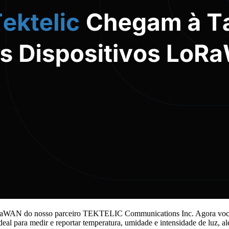
LoRaWAN do nosso parceiro TEKTELIC Communications Inc. Agora você en
ideal para medir e reportar temperatura, umidade e intensidade de luz,