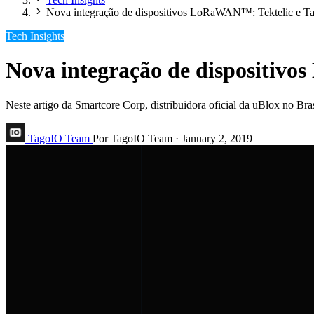
Nova integração de dispositivos LoRaWAN™: Tektelic e T
Tech Insights
Nova integração de dispositiv
Neste artigo da Smartcore Corp, distribuidora oficial da uBlox no B
TagoIO Team
Por TagoIO Team
·
January 2, 2019