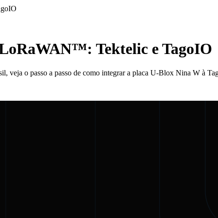
agoIO
os LoRaWAN™: Tektelic e TagoIO
rasil, veja o passo a passo de como integrar a placa U-Blox Nina W à