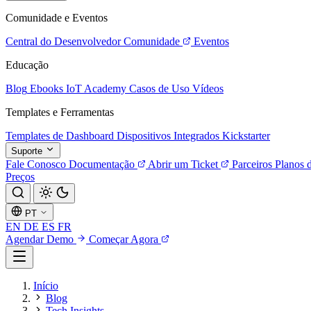
Comunidade e Eventos
Central do Desenvolvedor
Comunidade
Eventos
Educação
Blog
Ebooks
IoT Academy
Casos de Uso
Vídeos
Templates e Ferramentas
Templates de Dashboard
Dispositivos Integrados
Kickstarter
Suporte
Fale Conosco
Documentação
Abrir um Ticket
Parceiros
Planos 
Preços
PT
EN
DE
ES
FR
Agendar Demo
Começar Agora
Início
Blog
Tech Insights