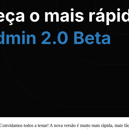
vidamos todos a testar! A nova versão é muito mais rápida, mais fácil 