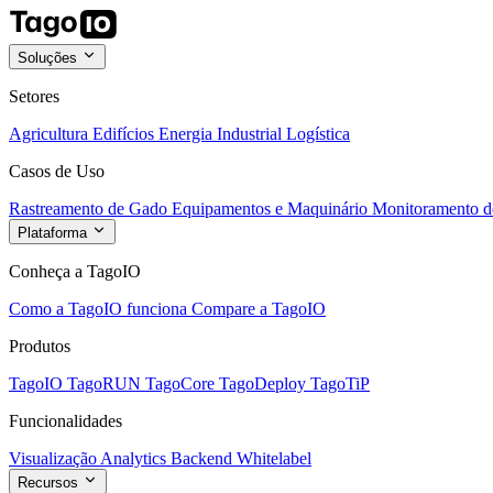
Soluções
Setores
Agricultura
Edifícios
Energia
Industrial
Logística
Casos de Uso
Rastreamento de Gado
Equipamentos e Maquinário
Monitoramento de
Plataforma
Conheça a TagoIO
Como a TagoIO funciona
Compare a TagoIO
Produtos
TagoIO
TagoRUN
TagoCore
TagoDeploy
TagoTiP
Funcionalidades
Visualização
Analytics
Backend
Whitelabel
Recursos