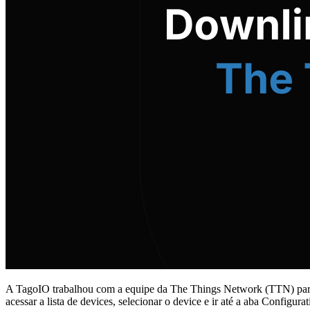
A TagoIO trabalhou com a equipe da The Things Network (TTN) para a
acessar a lista de devices, selecionar o device e ir até a aba Confi