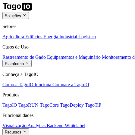
Soluções
Setores
Agricultura
Edifícios
Energia
Industrial
Logística
Casos de Uso
Rastreamento de Gado
Equipamentos e Maquinário
Monitoramento de
Plataforma
Conheça a TagoIO
Como a TagoIO funciona
Compare a TagoIO
Produtos
TagoIO
TagoRUN
TagoCore
TagoDeploy
TagoTiP
Funcionalidades
Visualização
Analytics
Backend
Whitelabel
Recursos