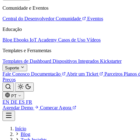
Comunidade e Eventos
Central do Desenvolvedor
Comunidade
Eventos
Educação
Blog
Ebooks
IoT Academy
Casos de Uso
Vídeos
Templates e Ferramentas
Templates de Dashboard
Dispositivos Integrados
Kickstarter
Suporte
Fale Conosco
Documentação
Abrir um Ticket
Parceiros
Planos 
Preços
PT
EN
DE
ES
FR
Agendar Demo
Começar Agora
Início
Blog
Tech Insights