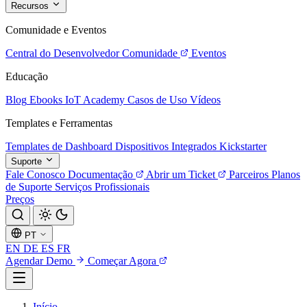
Recursos
Comunidade e Eventos
Central do Desenvolvedor
Comunidade
Eventos
Educação
Blog
Ebooks
IoT Academy
Casos de Uso
Vídeos
Templates e Ferramentas
Templates de Dashboard
Dispositivos Integrados
Kickstarter
Suporte
Fale Conosco
Documentação
Abrir um Ticket
Parceiros
Planos
de Suporte
Serviços Profissionais
Preços
PT
EN
DE
ES
FR
Agendar Demo
Começar Agora
Início