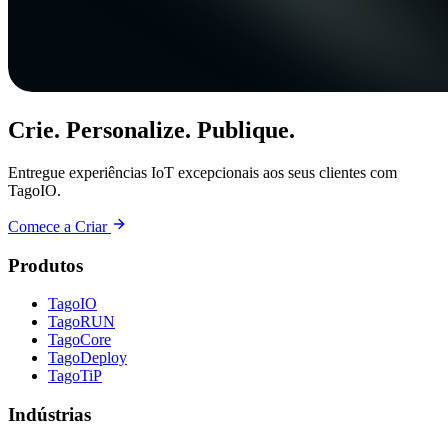
Crie. Personalize. Publique.
Entregue experiências IoT excepcionais aos seus clientes com
TagoIO.
Comece a Criar
Produtos
TagoIO
TagoRUN
TagoCore
TagoDeploy
TagoTiP
Indústrias