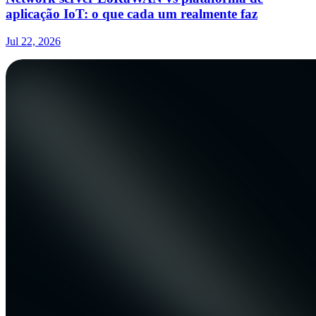
aplicação IoT: o que cada um realmente faz
Jul 22, 2026