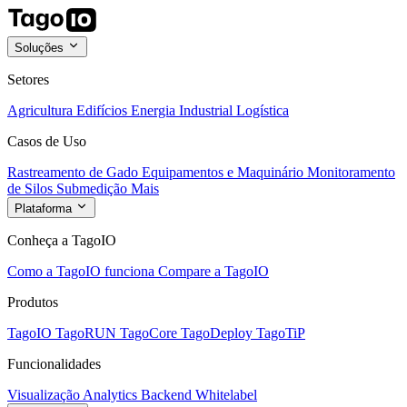
Soluções
Setores
Agricultura
Edifícios
Energia
Industrial
Logística
Casos de Uso
Rastreamento de Gado
Equipamentos e Maquinário
Monitoramento
de Silos
Submedição
Mais
Plataforma
Conheça a TagoIO
Como a TagoIO funciona
Compare a TagoIO
Produtos
TagoIO
TagoRUN
TagoCore
TagoDeploy
TagoTiP
Funcionalidades
Visualização
Analytics
Backend
Whitelabel