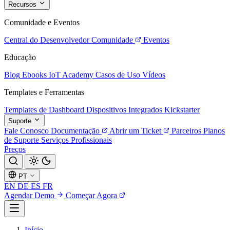
Recursos
Comunidade e Eventos
Central do Desenvolvedor
Comunidade
Eventos
Educação
Blog
Ebooks
IoT Academy
Casos de Uso
Vídeos
Templates e Ferramentas
Templates de Dashboard
Dispositivos Integrados
Kickstarter
Suporte
Fale Conosco
Documentação
Abrir um Ticket
Parceiros
Planos
de Suporte
Serviços Profissionais
Preços
PT
EN
DE
ES
FR
Agendar Demo
Começar Agora
Início