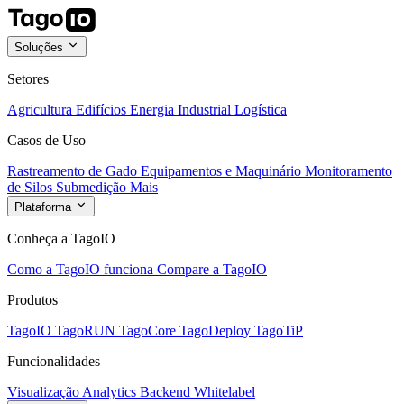
Soluções
Setores
Agricultura
Edifícios
Energia
Industrial
Logística
Casos de Uso
Rastreamento de Gado
Equipamentos e Maquinário
Monitoramento
de Silos
Submedição
Mais
Plataforma
Conheça a TagoIO
Como a TagoIO funciona
Compare a TagoIO
Produtos
TagoIO
TagoRUN
TagoCore
TagoDeploy
TagoTiP
Funcionalidades
Visualização
Analytics
Backend
Whitelabel