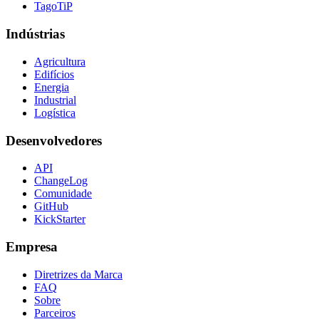
TagoTiP
Indústrias
Agricultura
Edifícios
Energia
Industrial
Logística
Desenvolvedores
API
ChangeLog
Comunidade
GitHub
KickStarter
Empresa
Diretrizes da Marca
FAQ
Sobre
Parceiros