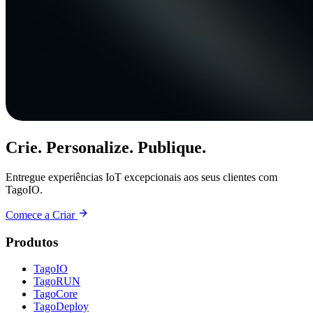
Crie. Personalize. Publique.
Entregue experiências IoT excepcionais aos seus clientes com
TagoIO.
Comece a Criar
Produtos
TagoIO
TagoRUN
TagoCore
TagoDeploy