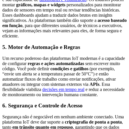
montar
gráficos, mapas e widgets
personalizados para monitorar
dados de sensores em tempo real ou revisar tendências históricas.
Esses dashboards ajudam a traduzir dados brutos em insights
significativos. As plataformas também dão suporte a
acesso baseado
em função
, para que diferentes usuários, de técnicos a executivos,
vejam as informações mais relevantes para eles, de forma segura e
eficiente.
5.
Motor de Automação e Regras
Um recurso poderoso das plataformas IoT modernas é a capacidade
de configurar
regras e ações automatizadas
sem escrever muito
código. Você pode definir
condições e gatilhos
(por exemplo,
“envie um alerta se a temperatura passar de 50°C”) e então
automatizar fluxos de trabalho como enviar notificações, ativar
atuadores ou integrar com sistemas externos via
APIs
. Essa
flexibilidade viabiliza
decisões em tempo real
e reduz a necessidade
de monitoramento ou intervenção humana constante.
6.
Segurança e Controle de Acesso
Segurança não é negociável em nenhum ambiente conectado. Uma
plataforma IoT deve dar suporte a
criptografia de ponta a ponta
,
tanto
em trânsito quanto em repouso
, garantindo que os dados