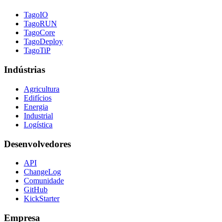
TagoIO
TagoRUN
TagoCore
TagoDeploy
TagoTiP
Indústrias
Agricultura
Edifícios
Energia
Industrial
Logística
Desenvolvedores
API
ChangeLog
Comunidade
GitHub
KickStarter
Empresa