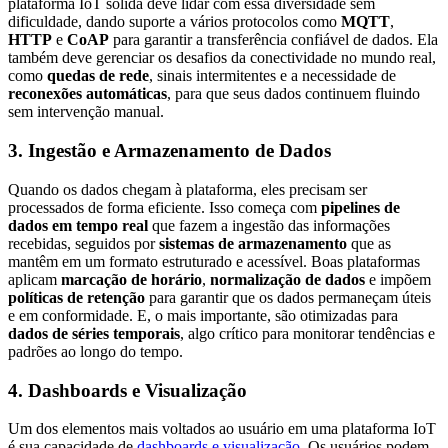
plataforma IoT sólida deve lidar com essa diversidade sem
dificuldade, dando suporte a vários protocolos como
MQTT
,
HTTP
e
CoAP
para garantir a transferência confiável de dados. Ela
também deve gerenciar os desafios da conectividade no mundo real,
como
quedas de rede
, sinais intermitentes e a necessidade de
reconexões automáticas
, para que seus dados continuem fluindo
sem intervenção manual.
3.
Ingestão e Armazenamento de Dados
Quando os dados chegam à plataforma, eles precisam ser
processados de forma eficiente. Isso começa com
pipelines de
dados em tempo real
que fazem a ingestão das informações
recebidas, seguidos por
sistemas de armazenamento
que as
mantêm em um formato estruturado e acessível. Boas plataformas
aplicam
marcação de horário
,
normalização de dados
e impõem
políticas de retenção
para garantir que os dados permaneçam úteis
e em conformidade. E, o mais importante, são otimizadas para
dados de séries temporais
, algo crítico para monitorar tendências e
padrões ao longo do tempo.
4.
Dashboards e Visualização
Um dos elementos mais voltados ao usuário em uma plataforma IoT
é sua capacidade de
dashboards e visualização
. Os usuários podem