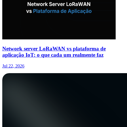
Network server LoRaWAN vs plataforma de
aplicação IoT: o que cada um realmente faz
Jul 22, 2026