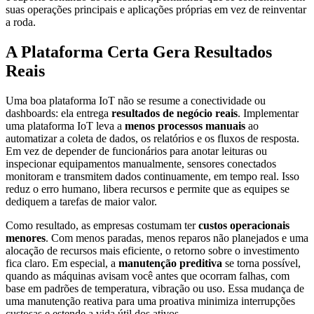
suas operações principais e aplicações próprias em vez de reinventar
a roda.
A Plataforma Certa Gera Resultados
Reais
Uma boa plataforma IoT não se resume a conectividade ou
dashboards: ela entrega
resultados de negócio reais
. Implementar
uma plataforma IoT leva a
menos processos manuais
ao
automatizar a coleta de dados, os relatórios e os fluxos de resposta.
Em vez de depender de funcionários para anotar leituras ou
inspecionar equipamentos manualmente, sensores conectados
monitoram e transmitem dados continuamente, em tempo real. Isso
reduz o erro humano, libera recursos e permite que as equipes se
dediquem a tarefas de maior valor.
Como resultado, as empresas costumam ter
custos operacionais
menores
. Com menos paradas, menos reparos não planejados e uma
alocação de recursos mais eficiente, o retorno sobre o investimento
fica claro. Em especial, a
manutenção preditiva
se torna possível,
quando as máquinas avisam você antes que ocorram falhas, com
base em padrões de temperatura, vibração ou uso. Essa mudança de
uma manutenção reativa para uma proativa minimiza interrupções
custosas e estende a vida útil dos ativos.