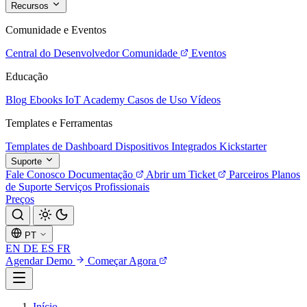
Recursos
Comunidade e Eventos
Central do Desenvolvedor
Comunidade
Eventos
Educação
Blog
Ebooks
IoT Academy
Casos de Uso
Vídeos
Templates e Ferramentas
Templates de Dashboard
Dispositivos Integrados
Kickstarter
Suporte
Fale Conosco
Documentação
Abrir um Ticket
Parceiros
Planos
de Suporte
Serviços Profissionais
Preços
PT
EN
DE
ES
FR
Agendar Demo
Começar Agora
Início