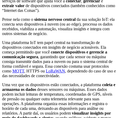
serviços de software que ajuda você a
conectar
,
gerenciar
e
extrair valor
de dispositivos conectados (também conhecidos como
“Internet das Coisas”).
Pense nela como o
sistema nervoso central
da sua solução IoT: ela
conecta seus dispositivos à nuvem (ou ao edge), processa os dados
recebidos, viabiliza a automação, visualiza insights e integra com
outros sistemas de negócio.
Uma plataforma IoT tem papel central na transformação de
dispositivos conectados em insights de negócio acionáveis. Ela
começa permitindo que você
conecte dispositivos e gerencie a
comunicação segura
, garantindo que cada sensor ou máquina
consiga transmitir dados para a nuvem ou para o sistema central de
forma confiável e segura. Essa conexão costuma usar protocolos
como
MQTT
, HTTPS ou
LoRaWAN
, dependendo do caso de uso e
das necessidades de conectividade.
Uma vez que os dispositivos estão conectados, a plataforma
coleta e
armazena os dados
desses sensores ou máquinas. Esses dados
podem incluir leituras de temperatura, coordenadas de GPS, níveis
de pressão ou qualquer outra telemetria relevante para suas
operações. A plataforma organiza essas informações e registra o
horário de cada uma, deixando-as disponíveis para análise ou
relatórios. A partir daí, os usuários podem
visualizar insights por
meio de dashboards e alertas
, usando gráficos, widgets e mapas