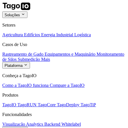
Soluções
Setores
Agricultura
Edifícios
Energia
Industrial
Logística
Casos de Uso
Rastreamento de Gado
Equipamentos e Maquinário
Monitoramento
de Silos
Submedição
Mais
Plataforma
Conheça a TagoIO
Como a TagoIO funciona
Compare a TagoIO
Produtos
TagoIO
TagoRUN
TagoCore
TagoDeploy
TagoTiP
Funcionalidades
Visualização
Analytics
Backend
Whitelabel