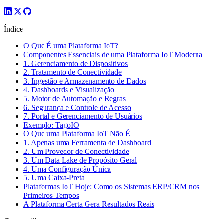
Índice
O Que É uma Plataforma IoT?
Componentes Essenciais de uma Plataforma IoT Moderna
1. Gerenciamento de Dispositivos
2. Tratamento de Conectividade
3. Ingestão e Armazenamento de Dados
4. Dashboards e Visualização
5. Motor de Automação e Regras
6. Segurança e Controle de Acesso
7. Portal e Gerenciamento de Usuários
Exemplo: TagoIO
O Que uma Plataforma IoT Não É
1. Apenas uma Ferramenta de Dashboard
2. Um Provedor de Conectividade
3. Um Data Lake de Propósito Geral
4. Uma Configuração Única
5. Uma Caixa-Preta
Plataformas IoT Hoje: Como os Sistemas ERP/CRM nos
Primeiros Tempos
A Plataforma Certa Gera Resultados Reais