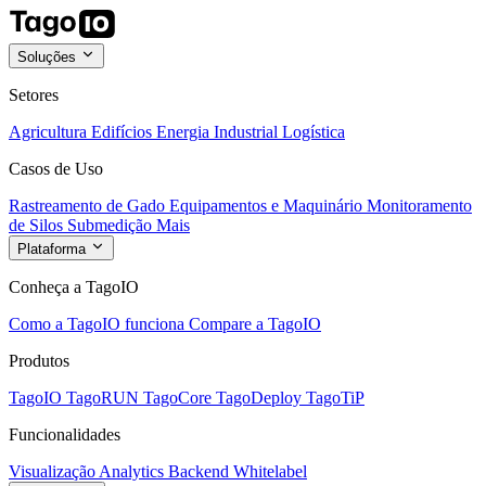
Soluções
Setores
Agricultura
Edifícios
Energia
Industrial
Logística
Casos de Uso
Rastreamento de Gado
Equipamentos e Maquinário
Monitoramento
de Silos
Submedição
Mais
Plataforma
Conheça a TagoIO
Como a TagoIO funciona
Compare a TagoIO
Produtos
TagoIO
TagoRUN
TagoCore
TagoDeploy
TagoTiP
Funcionalidades
Visualização
Analytics
Backend
Whitelabel