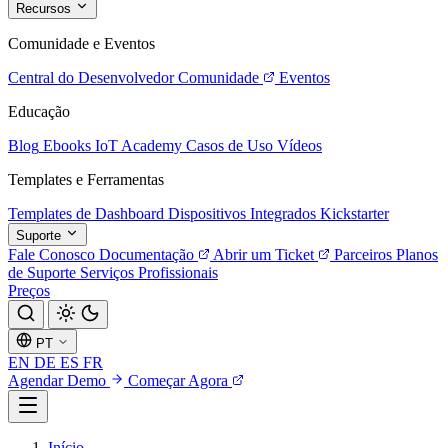
Recursos
Comunidade e Eventos
Central do Desenvolvedor
Comunidade
Eventos
Educação
Blog
Ebooks
IoT Academy
Casos de Uso
Vídeos
Templates e Ferramentas
Templates de Dashboard
Dispositivos Integrados
Kickstarter
Suporte
Fale Conosco
Documentação
Abrir um Ticket
Parceiros
Planos
de Suporte
Serviços Profissionais
Preços
PT
EN
DE
ES
FR
Agendar Demo
Começar Agora
Início