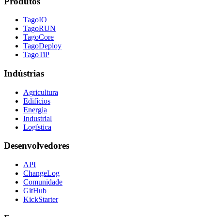
Produtos
TagoIO
TagoRUN
TagoCore
TagoDeploy
TagoTiP
Indústrias
Agricultura
Edifícios
Energia
Industrial
Logística
Desenvolvedores
API
ChangeLog
Comunidade
GitHub
KickStarter