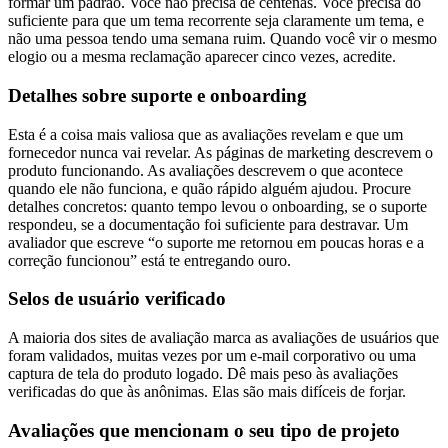
formar um padrão. Você não precisa de centenas. Você precisa do
suficiente para que um tema recorrente seja claramente um tema, e
não uma pessoa tendo uma semana ruim. Quando você vir o mesmo
elogio ou a mesma reclamação aparecer cinco vezes, acredite.
Detalhes sobre suporte e onboarding
Esta é a coisa mais valiosa que as avaliações revelam e que um
fornecedor nunca vai revelar. As páginas de marketing descrevem o
produto funcionando. As avaliações descrevem o que acontece
quando ele não funciona, e quão rápido alguém ajudou. Procure
detalhes concretos: quanto tempo levou o onboarding, se o suporte
respondeu, se a documentação foi suficiente para destravar. Um
avaliador que escreve “o suporte me retornou em poucas horas e a
correção funcionou” está te entregando ouro.
Selos de usuário verificado
A maioria dos sites de avaliação marca as avaliações de usuários que
foram validados, muitas vezes por um e-mail corporativo ou uma
captura de tela do produto logado. Dê mais peso às avaliações
verificadas do que às anônimas. Elas são mais difíceis de forjar.
Avaliações que mencionam o seu tipo de projeto