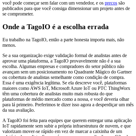
você pode começar sem falar com um vendedor, e os
preços
são
publicados para que você consiga dimensionar um projeto antes de
se comprometer.
Onde a TagoIO é a escolha errada
Eu trabalho na TagoIO, então a parte honesta importa mais, não
menos.
Se a sua organização exige validação formal de analistas antes de
aprovar uma plataforma, a TagoIO provavelmente não é a sua
escolha. Algumas empresas e compradores do setor público não
avançam sem um posicionamento no Quadrante Mágico do Gartner
ou cobertura de analistas semelhante como condição de compra.
Essa é uma exigência legítima. Se ela descreve você, plataformas
maiores como AWS IoT, Microsoft Azure IoT ou PTC ThingWorx
têm uma cobertura de analistas muito mais robusta do que
plataformas de médio mercado como a nossa, e você deveria olhar
para lá primeiro. Preferimos te dizer isso agora a desperdiçar um mês
da sua avaliação.
A TagoIO foi feita para equipes que querem entregar uma aplicação
IoT rapidamente sem subir a própria infraestrutura de nuvem, e que
valorizam mover-se rápido em vez de marcar a caixinha de um