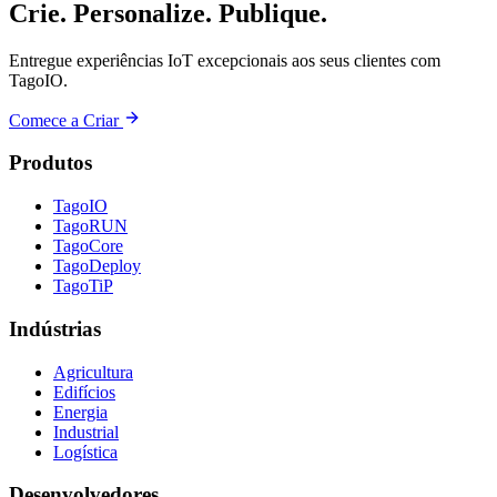
Crie. Personalize. Publique.
Entregue experiências IoT excepcionais aos seus clientes com
TagoIO.
Comece a Criar
Produtos
TagoIO
TagoRUN
TagoCore
TagoDeploy
TagoTiP
Indústrias
Agricultura
Edifícios
Energia
Industrial
Logística
Desenvolvedores