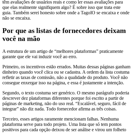
têm avaliações de usuários reais e como ler essas avaliações para
que elas realmente signifiquem algo? É sobre isso que trata este
guia. Também serei honesto sobre onde a TagoIO se encaixa e onde
não se encaixa.
Por que as listas de fornecedores deixam
você na mão
A estrutura de um artigo de “melhores plataformas” praticamente
garante que ele vai induzir você ao erro.
Primeiro, os incentivos estão errados. Muitas dessas páginas ganham
dinheiro quando você clica ou se cadastra. A ordem da lista costuma
refletir as taxas de comissão, não a qualidade do produto. Você não
consegue enxergar isso na página, e essa é justamente a intenção.
Segundo, o texto costuma ser genérico. O mesmo parágrafo poderia
descrever dez plataformas diferentes porque foi escrito a partir de
páginas de marketing, não do uso real. “Escalável, seguro, fácil de
integrar” não diz nada. Todo fornecedor afirma as três coisas.
Terceiro, esses artigos raramente mencionam falhas. Nenhuma
plataforma serve para todo projeto. Uma lista que só tem pontos
positivos para cada opção deixou de ser análise e virou um folheto