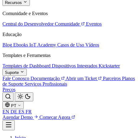
Recursos
Comunidade e Eventos
Central do Desenvolvedor
Comunidade
Eventos
Educação
Blog
Ebooks
IoT Academy
Casos de Uso
Vídeos
Templates e Ferramentas
Templates de Dashboard
Dispositivos Integrados
Kickstarter
Suporte
Fale Conosco
Documentação
Abrir um Ticket
Parceiros
Planos
de Suporte
Serviços Profissionais
Preços
PT
EN
DE
ES
FR
Agendar Demo
Começar Agora
Início