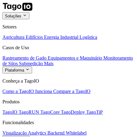
Soluções
Setores
Agricultura
Edifícios
Energia
Industrial
Logística
Casos de Uso
Rastreamento de Gado
Equipamentos e Maquinário
Monitoramento
de Silos
Submedição
Mais
Plataforma
Conheça a TagoIO
Como a TagoIO funciona
Compare a TagoIO
Produtos
TagoIO
TagoRUN
TagoCore
TagoDeploy
TagoTiP
Funcionalidades
Visualização
Analytics
Backend
Whitelabel