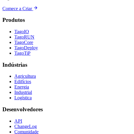
Comece a Criar
Produtos
TagoIO
TagoRUN
TagoCore
TagoDeploy
TagoTiP
Indústrias
Agricultura
Edifícios
Energia
Industrial
Logística
Desenvolvedores
API
ChangeLog
Comunidade