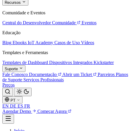
Recursos
Comunidade e Eventos
Central do Desenvolvedor
Comunidade
Eventos
Educação
Blog
Ebooks
IoT Academy
Casos de Uso
Vídeos
Templates e Ferramentas
Templates de Dashboard
Dispositivos Integrados
Kickstarter
Suporte
Fale Conosco
Documentação
Abrir um Ticket
Parceiros
Planos
de Suporte
Serviços Profissionais
Preços
PT
EN
DE
ES
FR
Agendar Demo
Começar Agora
Início