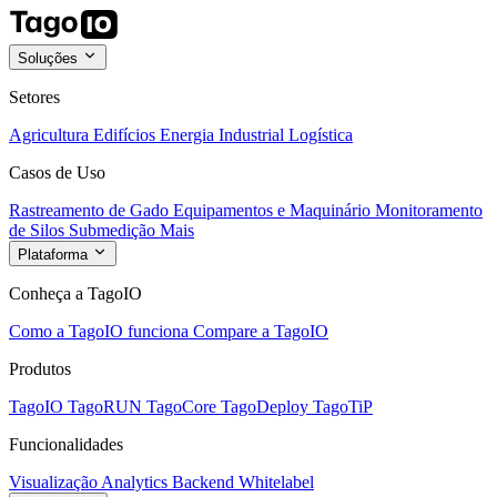
Soluções
Setores
Agricultura
Edifícios
Energia
Industrial
Logística
Casos de Uso
Rastreamento de Gado
Equipamentos e Maquinário
Monitoramento
de Silos
Submedição
Mais
Plataforma
Conheça a TagoIO
Como a TagoIO funciona
Compare a TagoIO
Produtos
TagoIO
TagoRUN
TagoCore
TagoDeploy
TagoTiP
Funcionalidades
Visualização
Analytics
Backend
Whitelabel