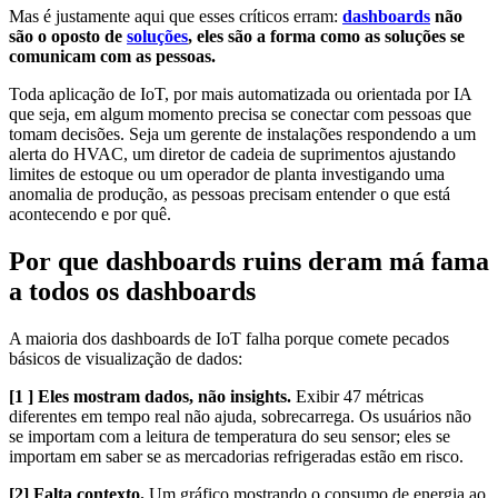
Mas é justamente aqui que esses críticos erram:
dashboards
não
são o oposto de
soluções
, eles são a forma como as soluções se
comunicam com as pessoas.
Toda aplicação de IoT, por mais automatizada ou orientada por IA
que seja, em algum momento precisa se conectar com pessoas que
tomam decisões. Seja um gerente de instalações respondendo a um
alerta do HVAC, um diretor de cadeia de suprimentos ajustando
limites de estoque ou um operador de planta investigando uma
anomalia de produção, as pessoas precisam entender o que está
acontecendo e por quê.
Por que dashboards ruins deram má fama
a todos os dashboards
A maioria dos dashboards de IoT falha porque comete pecados
básicos de visualização de dados:
[1 ] Eles mostram dados, não insights.
Exibir 47 métricas
diferentes em tempo real não ajuda, sobrecarrega. Os usuários não
se importam com a leitura de temperatura do seu sensor; eles se
importam em saber se as mercadorias refrigeradas estão em risco.
[2] Falta contexto.
Um gráfico mostrando o consumo de energia ao