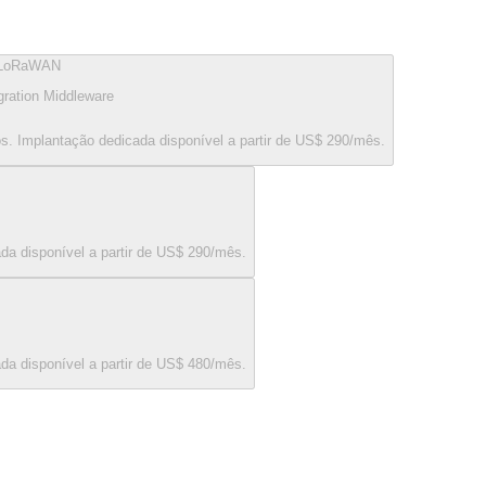
LoRaWAN
gration Middleware
os. Implantação dedicada disponível a partir de US$ 290/mês.
ada disponível a partir de US$ 290/mês.
ada disponível a partir de US$ 480/mês.