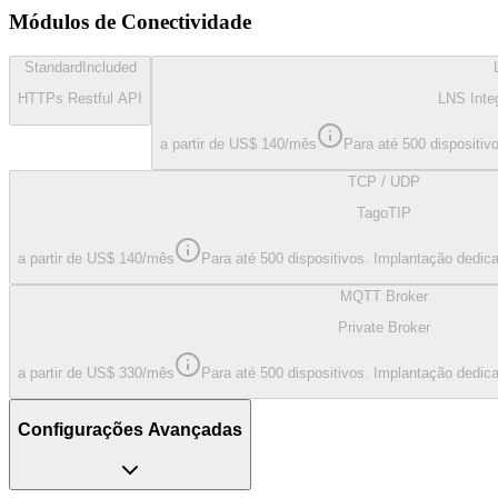
Módulos de Conectividade
Standard
Included
HTTPs Restful API
LNS Inte
a partir de US$ 140/mês
Para até 500 dispositiv
TCP / UDP
TagoTIP
a partir de US$ 140/mês
Para até 500 dispositivos. Implantação dedic
MQTT Broker
Private Broker
a partir de US$ 330/mês
Para até 500 dispositivos. Implantação dedic
Configurações Avançadas