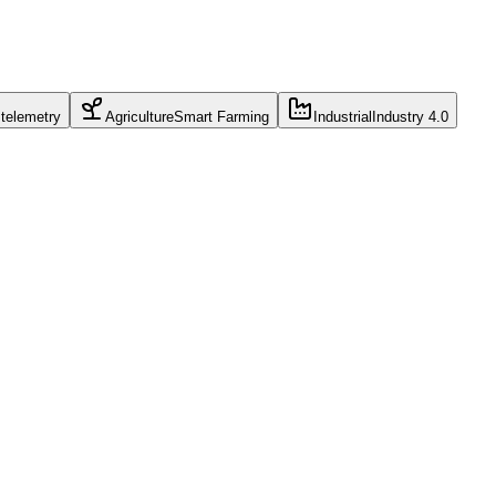
 telemetry
Agriculture
Smart Farming
Industrial
Industry 4.0