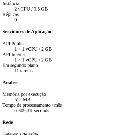
Instância
2 vCPU / 0.5 GB
Réplicas
0
Servidores de Aplicação
API Pública
1
×
1 vCPU / 2 GB
API Interna
1
×
1 vCPU / 2 GB
Em segundo plano
11
tarefas
Análise
Memória por execução
512
MB
Tempo de processamento / mês
≈ 309,3K seconds
Rede
Gateways de saída