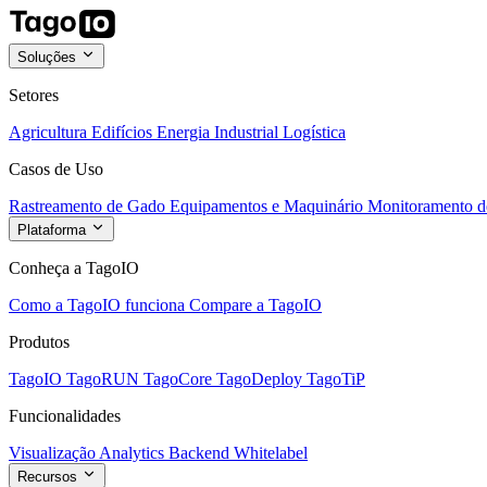
Soluções
Setores
Agricultura
Edifícios
Energia
Industrial
Logística
Casos de Uso
Rastreamento de Gado
Equipamentos e Maquinário
Monitoramento de
Plataforma
Conheça a TagoIO
Como a TagoIO funciona
Compare a TagoIO
Produtos
TagoIO
TagoRUN
TagoCore
TagoDeploy
TagoTiP
Funcionalidades
Visualização
Analytics
Backend
Whitelabel
Recursos