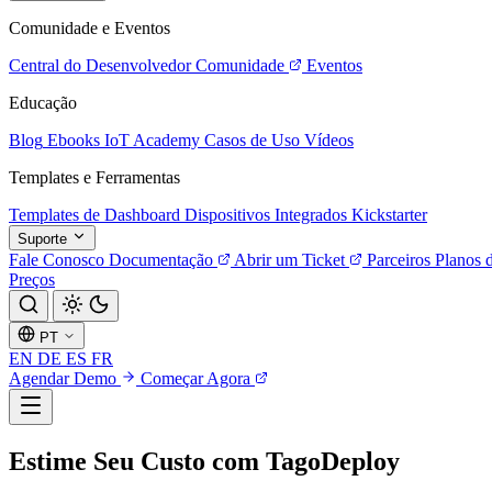
Comunidade e Eventos
Central do Desenvolvedor
Comunidade
Eventos
Educação
Blog
Ebooks
IoT Academy
Casos de Uso
Vídeos
Templates e Ferramentas
Templates de Dashboard
Dispositivos Integrados
Kickstarter
Suporte
Fale Conosco
Documentação
Abrir um Ticket
Parceiros
Planos 
Preços
PT
EN
DE
ES
FR
Agendar Demo
Começar Agora
Estime Seu Custo com TagoDeploy