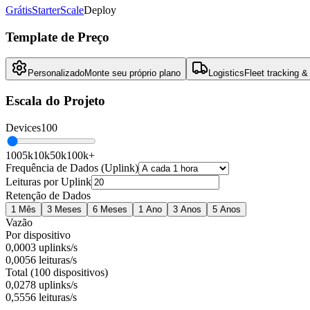
Grátis
Starter
Scale
Deploy
Template de Preço
Personalizado
Monte seu próprio plano
Logistics
Fleet tracking &
Escala do Projeto
Devices
100
100
5k
10k
50k
100k+
Frequência de Dados (Uplink)
Leituras por Uplink
Retenção de Dados
1 Mês
3 Meses
6 Meses
1 Ano
3 Anos
5 Anos
Vazão
Por dispositivo
0,0003
uplinks/s
0,0056
leituras/s
Total (100 dispositivos)
0,0278
uplinks/s
0,5556
leituras/s