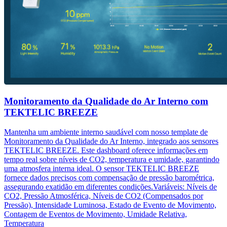
Monitoramento da Qualidade do Ar Interno com
TEKTELIC BREEZE
Mantenha um ambiente interno saudável com nosso template de
Monitoramento da Qualidade do Ar Interno, integrado aos sensores
TEKTELIC BREEZE. Este dashboard oferece informações em
tempo real sobre níveis de CO2, temperatura e umidade, garantindo
uma atmosfera interna ideal. O sensor TEKTELIC BREEZE
fornece dados precisos com compensação de pressão barométrica,
assegurando exatidão em diferentes condições.Variáveis: Níveis de
CO2, Pressão Atmosférica, Níveis de CO2 (Compensados por
Pressão), Intensidade Luminosa, Estado de Evento de Movimento,
Contagem de Eventos de Movimento, Umidade Relativa,
Temperatura