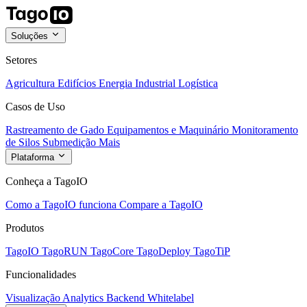
Soluções
Setores
Agricultura
Edifícios
Energia
Industrial
Logística
Casos de Uso
Rastreamento de Gado
Equipamentos e Maquinário
Monitoramento
de Silos
Submedição
Mais
Plataforma
Conheça a TagoIO
Como a TagoIO funciona
Compare a TagoIO
Produtos
TagoIO
TagoRUN
TagoCore
TagoDeploy
TagoTiP
Funcionalidades
Visualização
Analytics
Backend
Whitelabel