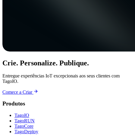
Crie. Personalize. Publique.
Entregue experiências IoT excepcionais aos seus clientes com
TagoIO.
Comece a Criar
Produtos
TagoIO
TagoRUN
TagoCore
TagoDeploy