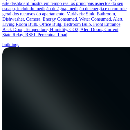
este dashboard mostra em tempo real os principais aspectos do seu
espaço, incluindo medição de água, medição de energia e o controle
geral dos recursos do apartamento. Variáveis: Sink, Bathroom,
Dishwasher, Camera, Energy Consumed, Water Consumed, Alert,
Living Room Bulb, Office Bulg, Bedroom Bulb, Front Entrance,
Back Door, Temperature, Humidity, CO2, Alert Doors, Current,
State Relay, RSSI, Percentual Load
buildings