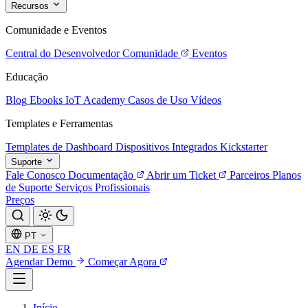
Recursos
Comunidade e Eventos
Central do Desenvolvedor
Comunidade
Eventos
Educação
Blog
Ebooks
IoT Academy
Casos de Uso
Vídeos
Templates e Ferramentas
Templates de Dashboard
Dispositivos Integrados
Kickstarter
Suporte
Fale Conosco
Documentação
Abrir um Ticket
Parceiros
Planos
de Suporte
Serviços Profissionais
Preços
PT
EN
DE
ES
FR
Agendar Demo
Começar Agora
Início