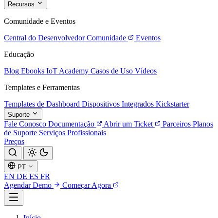
Recursos
Comunidade e Eventos
Central do Desenvolvedor
Comunidade
Eventos
Educação
Blog
Ebooks
IoT Academy
Casos de Uso
Vídeos
Templates e Ferramentas
Templates de Dashboard
Dispositivos Integrados
Kickstarter
Suporte
Fale Conosco
Documentação
Abrir um Ticket
Parceiros
Planos
de Suporte
Serviços Profissionais
Preços
PT
EN
DE
ES
FR
Agendar Demo
Começar Agora
Início