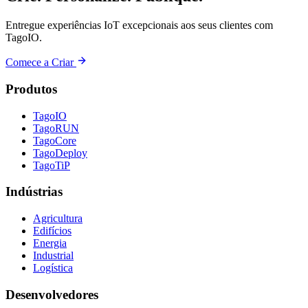
Entregue experiências IoT excepcionais aos seus clientes com
TagoIO.
Comece a Criar
Produtos
TagoIO
TagoRUN
TagoCore
TagoDeploy
TagoTiP
Indústrias
Agricultura
Edifícios
Energia
Industrial
Logística
Desenvolvedores