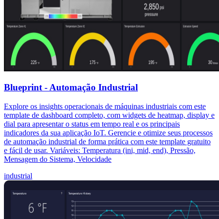
Blueprint - Automação Industrial
Explore os insights operacionais de máquinas industriais com este
template de dashboard completo, com widgets de heatmap, display e
dial para apresentar o status em tempo real e os principais
indicadores da sua aplicação IoT. Gerencie e otimize seus processos
de automação industrial de forma prática com este template gratuito
e fácil de usar. Variáveis: Temperatura (ini, mid, end), Pressão,
Mensagem do Sistema, Velocidade
industrial