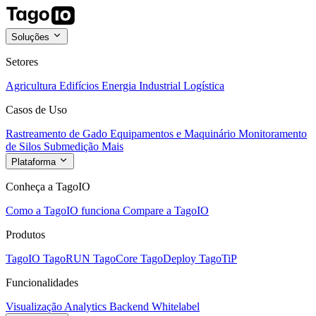
Soluções
Setores
Agricultura
Edifícios
Energia
Industrial
Logística
Casos de Uso
Rastreamento de Gado
Equipamentos e Maquinário
Monitoramento
de Silos
Submedição
Mais
Plataforma
Conheça a TagoIO
Como a TagoIO funciona
Compare a TagoIO
Produtos
TagoIO
TagoRUN
TagoCore
TagoDeploy
TagoTiP
Funcionalidades
Visualização
Analytics
Backend
Whitelabel