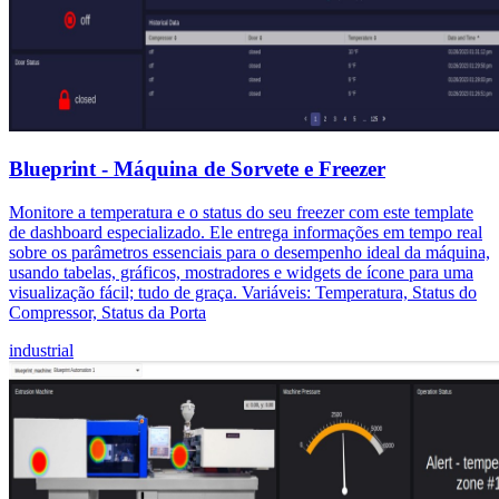
Blueprint - Máquina de Sorvete e Freezer
Monitore a temperatura e o status do seu freezer com este template
de dashboard especializado. Ele entrega informações em tempo real
sobre os parâmetros essenciais para o desempenho ideal da máquina,
usando tabelas, gráficos, mostradores e widgets de ícone para uma
visualização fácil; tudo de graça. Variáveis: Temperatura, Status do
Compressor, Status da Porta
industrial