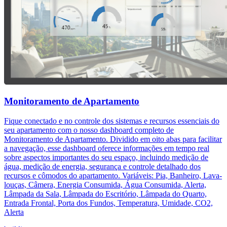
Monitoramento de Apartamento
Fique conectado e no controle dos sistemas e recursos essenciais do
seu apartamento com o nosso dashboard completo de
Monitoramento de Apartamento. Dividido em oito abas para facilitar
a navegação, esse dashboard oferece informações em tempo real
sobre aspectos importantes do seu espaço, incluindo medição de
água, medição de energia, segurança e controle detalhado dos
recursos e cômodos do apartamento. Variáveis: Pia, Banheiro, Lava-
louças, Câmera, Energia Consumida, Água Consumida, Alerta,
Lâmpada da Sala, Lâmpada do Escritório, Lâmpada do Quarto,
Entrada Frontal, Porta dos Fundos, Temperatura, Umidade, CO2,
Alerta