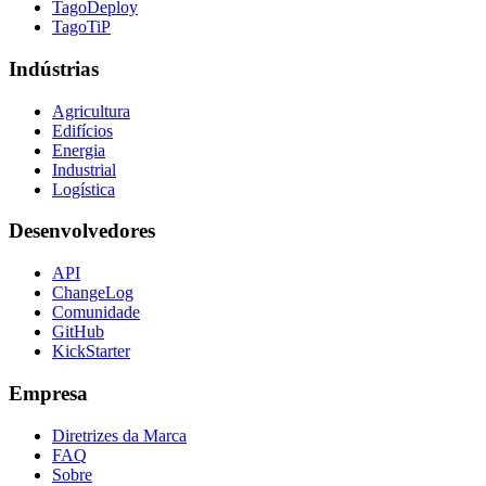
TagoDeploy
TagoTiP
Indústrias
Agricultura
Edifícios
Energia
Industrial
Logística
Desenvolvedores
API
ChangeLog
Comunidade
GitHub
KickStarter
Empresa
Diretrizes da Marca
FAQ
Sobre