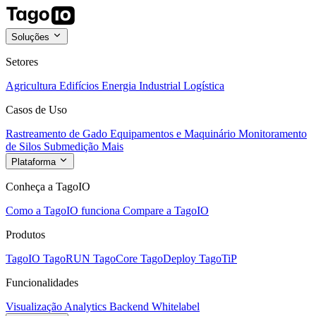
Soluções
Setores
Agricultura
Edifícios
Energia
Industrial
Logística
Casos de Uso
Rastreamento de Gado
Equipamentos e Maquinário
Monitoramento
de Silos
Submedição
Mais
Plataforma
Conheça a TagoIO
Como a TagoIO funciona
Compare a TagoIO
Produtos
TagoIO
TagoRUN
TagoCore
TagoDeploy
TagoTiP
Funcionalidades
Visualização
Analytics
Backend
Whitelabel