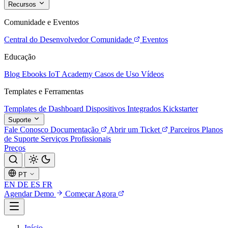
Recursos
Comunidade e Eventos
Central do Desenvolvedor
Comunidade
Eventos
Educação
Blog
Ebooks
IoT Academy
Casos de Uso
Vídeos
Templates e Ferramentas
Templates de Dashboard
Dispositivos Integrados
Kickstarter
Suporte
Fale Conosco
Documentação
Abrir um Ticket
Parceiros
Planos
de Suporte
Serviços Profissionais
Preços
PT
EN
DE
ES
FR
Agendar Demo
Começar Agora
Início