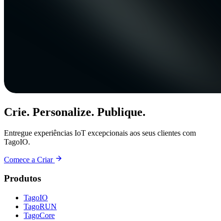
Crie. Personalize. Publique.
Entregue experiências IoT excepcionais aos seus clientes com
TagoIO.
Comece a Criar
Produtos
TagoIO
TagoRUN
TagoCore