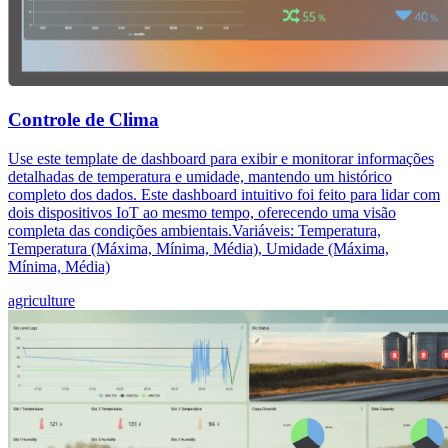
Controle de Clima
Use este template de dashboard para exibir e monitorar informações
detalhadas de temperatura e umidade, mantendo um histórico
completo dos dados. Este dashboard intuitivo foi feito para lidar com
dois dispositivos IoT ao mesmo tempo, oferecendo uma visão
completa das condições ambientais.Variáveis: Temperatura,
Temperatura (Máxima, Mínima, Média), Umidade (Máxima,
Mínima, Média)
agriculture