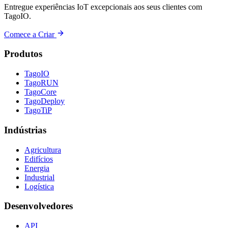
Entregue experiências IoT excepcionais aos seus clientes com
TagoIO.
Comece a Criar
Produtos
TagoIO
TagoRUN
TagoCore
TagoDeploy
TagoTiP
Indústrias
Agricultura
Edifícios
Energia
Industrial
Logística
Desenvolvedores
API