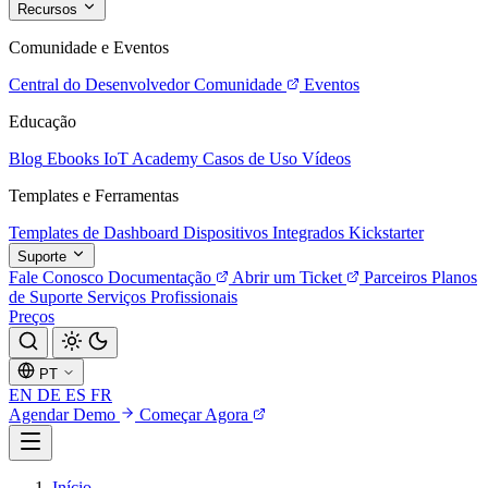
Recursos
Comunidade e Eventos
Central do Desenvolvedor
Comunidade
Eventos
Educação
Blog
Ebooks
IoT Academy
Casos de Uso
Vídeos
Templates e Ferramentas
Templates de Dashboard
Dispositivos Integrados
Kickstarter
Suporte
Fale Conosco
Documentação
Abrir um Ticket
Parceiros
Planos
de Suporte
Serviços Profissionais
Preços
PT
EN
DE
ES
FR
Agendar Demo
Começar Agora
Início