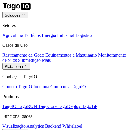
Soluções
Setores
Agricultura
Edifícios
Energia
Industrial
Logística
Casos de Uso
Rastreamento de Gado
Equipamentos e Maquinário
Monitoramento
de Silos
Submedição
Mais
Plataforma
Conheça a TagoIO
Como a TagoIO funciona
Compare a TagoIO
Produtos
TagoIO
TagoRUN
TagoCore
TagoDeploy
TagoTiP
Funcionalidades
Visualização
Analytics
Backend
Whitelabel