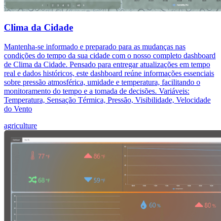
Clima da Cidade
Mantenha-se informado e preparado para as mudanças nas
condições do tempo da sua cidade com o nosso completo dashboard
de Clima da Cidade. Pensado para entregar atualizações em tempo
real e dados históricos, este dashboard reúne informações essenciais
sobre pressão atmosférica, umidade e temperatura, facilitando o
monitoramento do tempo e a tomada de decisões. Variáveis:
Temperatura, Sensação Térmica, Pressão, Visibilidade, Velocidade
do Vento
agriculture