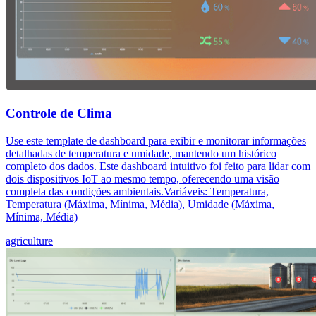
Controle de Clima
Use este template de dashboard para exibir e monitorar informações
detalhadas de temperatura e umidade, mantendo um histórico
completo dos dados. Este dashboard intuitivo foi feito para lidar com
dois dispositivos IoT ao mesmo tempo, oferecendo uma visão
completa das condições ambientais.Variáveis: Temperatura,
Temperatura (Máxima, Mínima, Média), Umidade (Máxima,
Mínima, Média)
agriculture