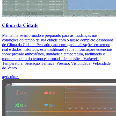
Clima da Cidade
Mantenha-se informado e preparado para as mudanças nas
condições do tempo da sua cidade com o nosso completo dashboard
de Clima da Cidade. Pensado para entregar atualizações em tempo
real e dados históricos, este dashboard reúne informações essenciais
sobre pressão atmosférica, umidade e temperatura, facilitando o
monitoramento do tempo e a tomada de decisões. Variáveis:
Temperatura, Sensação Térmica, Pressão, Visibilidade, Velocidade
do Vento
agriculture