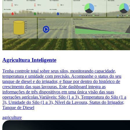
Agricultura Inteligente
Tenha controle total sobre seus silos, monitorando capacidade,
temperatura e umidade com precisão. Acompanhe o status do seu
tanque de diesel e do irrigador, e fique por dentro do histórico de
crescimento das suas lavouras. Este dashboard integra as
informações de três dispositivos em uma única visão das suas
operações agrícolas.Variáveis: Silo (1 a 3), Temperatura do Silo (1 a
3), Umidade do Silo (1 a 3), Nível da Lavoura, Status do Irrigador,
Tanque de Diesel
agriculture