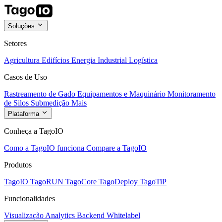
Soluções
Setores
Agricultura
Edifícios
Energia
Industrial
Logística
Casos de Uso
Rastreamento de Gado
Equipamentos e Maquinário
Monitoramento
de Silos
Submedição
Mais
Plataforma
Conheça a TagoIO
Como a TagoIO funciona
Compare a TagoIO
Produtos
TagoIO
TagoRUN
TagoCore
TagoDeploy
TagoTiP
Funcionalidades
Visualização
Analytics
Backend
Whitelabel