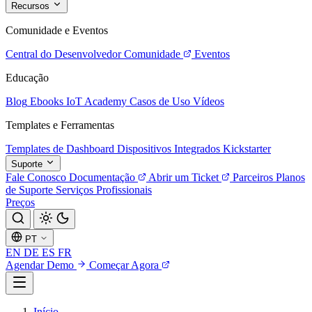
Recursos
Comunidade e Eventos
Central do Desenvolvedor
Comunidade
Eventos
Educação
Blog
Ebooks
IoT Academy
Casos de Uso
Vídeos
Templates e Ferramentas
Templates de Dashboard
Dispositivos Integrados
Kickstarter
Suporte
Fale Conosco
Documentação
Abrir um Ticket
Parceiros
Planos
de Suporte
Serviços Profissionais
Preços
PT
EN
DE
ES
FR
Agendar Demo
Começar Agora
Início