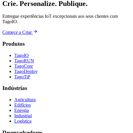
Crie. Personalize. Publique.
Entregue experiências IoT excepcionais aos seus clientes com
TagoIO.
Comece a Criar
Produtos
TagoIO
TagoRUN
TagoCore
TagoDeploy
TagoTiP
Indústrias
Agricultura
Edifícios
Energia
Industrial
Logística
Desenvolvedores