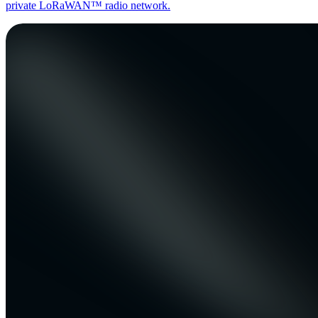
private LoRaWAN™ radio network.