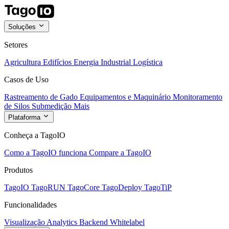
Soluções
Setores
Agricultura
Edifícios
Energia
Industrial
Logística
Casos de Uso
Rastreamento de Gado
Equipamentos e Maquinário
Monitoramento
de Silos
Submedição
Mais
Plataforma
Conheça a TagoIO
Como a TagoIO funciona
Compare a TagoIO
Produtos
TagoIO
TagoRUN
TagoCore
TagoDeploy
TagoTiP
Funcionalidades
Visualização
Analytics
Backend
Whitelabel