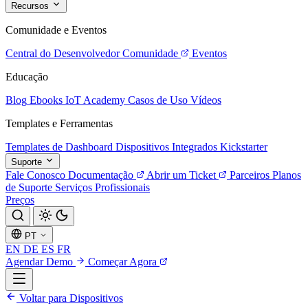
Recursos
Comunidade e Eventos
Central do Desenvolvedor
Comunidade
Eventos
Educação
Blog
Ebooks
IoT Academy
Casos de Uso
Vídeos
Templates e Ferramentas
Templates de Dashboard
Dispositivos Integrados
Kickstarter
Suporte
Fale Conosco
Documentação
Abrir um Ticket
Parceiros
Planos
de Suporte
Serviços Profissionais
Preços
PT
EN
DE
ES
FR
Agendar Demo
Começar Agora
Voltar para Dispositivos