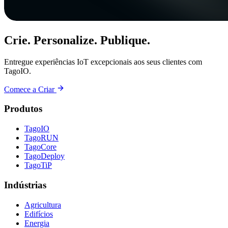
Crie. Personalize. Publique.
Entregue experiências IoT excepcionais aos seus clientes com
TagoIO.
Comece a Criar
Produtos
TagoIO
TagoRUN
TagoCore
TagoDeploy
TagoTiP
Indústrias
Agricultura
Edifícios
Energia