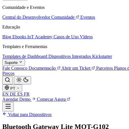
Comunidade e Eventos
Central do Desenvolvedor
Comunidade
Eventos
Educação
Blog
Ebooks
IoT Academy
Casos de Uso
Vídeos
Templates e Ferramentas
Templates de Dashboard
Dispositivos Integrados
Kickstarter
Suporte
Fale Conosco
Documentação
Abrir um Ticket
Parceiros
Planos 
Preços
PT
EN
DE
ES
FR
Agendar Demo
Começar Agora
Voltar para Dispositivos
Bluetooth Gateway Lite MOT-G102