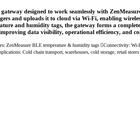
ateway designed to work seamlessly with ZenMeasure
gers and uploads it to cloud via Wi-Fi, enabling wirel
ure and humidity tags, the gateway forms a complete en
mproving data visibility, operational efficiency, and c
ZenMeasure BLE temperature & humidity tags Connectivity: Wi-Fi 
ications: Cold chain transport, warehouses, cold storage, retail stores