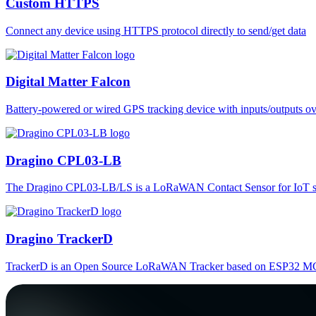
Custom HTTPS
Connect any device using HTTPS protocol directly to send/get data
Digital Matter Falcon
Battery-powered or wired GPS tracking device with inputs/outputs o
Dragino CPL03-LB
The Dragino CPL03-LB/LS is a LoRaWAN Contact Sensor for IoT so
Dragino TrackerD
TrackerD is an Open Source LoRaWAN Tracker based on ESP32 MC