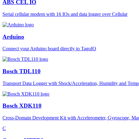
ABS CEL IO
Serial cellular modem with 16 IOs and data logger over Cellular
Arduino
Connect your Arduino board directly to TagoIO
Bosch TDL110
Transport Data Logger with Shock/Acceleration, Humidity and Tempe
Bosch XDK110
Cross-Domain Development Kit with Accelerometer, Gyroscope, Magnet
C