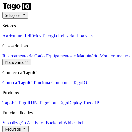
Soluções
Setores
Agricultura
Edifícios
Energia
Industrial
Logística
Casos de Uso
Rastreamento de Gado
Equipamentos e Maquinário
Monitoramento de
Plataforma
Conheça a TagoIO
Como a TagoIO funciona
Compare a TagoIO
Produtos
TagoIO
TagoRUN
TagoCore
TagoDeploy
TagoTiP
Funcionalidades
Visualização
Analytics
Backend
Whitelabel
Recursos