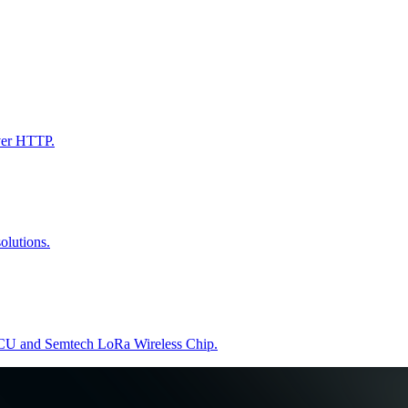
ver HTTP.
lutions.
U and Semtech LoRa Wireless Chip.