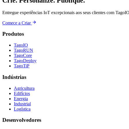
Crie. Personalize. Publique.
Entregue experiências IoT excepcionais aos seus clientes com TagoIO
Comece a Criar
Produtos
TagoIO
TagoRUN
TagoCore
TagoDeploy
TagoTiP
Indústrias
Agricultura
Edifícios
Energia
Industrial
Logística
Desenvolvedores