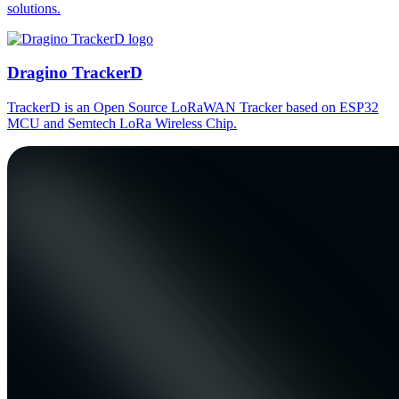
solutions.
Dragino TrackerD
TrackerD is an Open Source LoRaWAN Tracker based on ESP32
MCU and Semtech LoRa Wireless Chip.