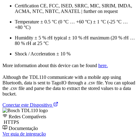
Certification CE, FCC, ISED, SRRC, MIC, SIRIM, IMDA,
ACMA, NTC, NBTC, ANATEL | further on request
Temperature ± 0.5 °C (0 °C … +60 °C) ± 1 °C (-25 °C …
+80 °C)
Humidity ± 5 % rH typical ± 10 % rH maximum (20 % rH …
80 % rH at 25 °C
Shock / Acceleration ± 10 %
More information about this device can be found
here.
Although the TDL110 communicate with a mobile app using
Bluetooth, data is sent to TagoIO through a .csv file. You can upload
the .csv file and parse the data to extract the stored values to a data
bucket.
Conectar este Dispositivo
Redes Compatíveis
HTTPS
Documentação
Ver guia de integração