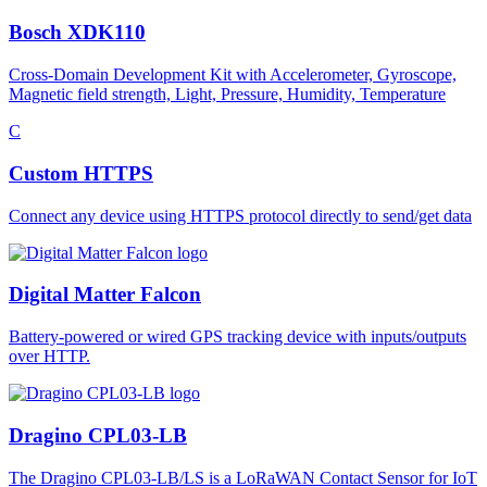
Bosch XDK110
Cross-Domain Development Kit with Accelerometer, Gyroscope,
Magnetic field strength, Light, Pressure, Humidity, Temperature
C
Custom HTTPS
Connect any device using HTTPS protocol directly to send/get data
Digital Matter Falcon
Battery-powered or wired GPS tracking device with inputs/outputs
over HTTP.
Dragino CPL03-LB
The Dragino CPL03-LB/LS is a LoRaWAN Contact Sensor for IoT