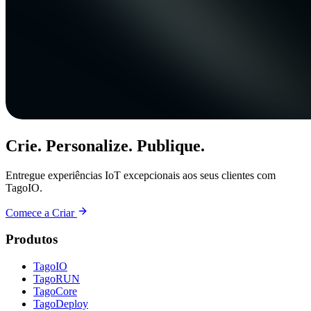
Crie. Personalize. Publique.
Entregue experiências IoT excepcionais aos seus clientes com
TagoIO.
Comece a Criar
Produtos
TagoIO
TagoRUN
TagoCore
TagoDeploy