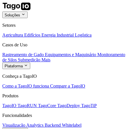
Soluções
Setores
Agricultura
Edifícios
Energia
Industrial
Logística
Casos de Uso
Rastreamento de Gado
Equipamentos e Maquinário
Monitoramento
de Silos
Submedição
Mais
Plataforma
Conheça a TagoIO
Como a TagoIO funciona
Compare a TagoIO
Produtos
TagoIO
TagoRUN
TagoCore
TagoDeploy
TagoTiP
Funcionalidades
Visualização
Analytics
Backend
Whitelabel