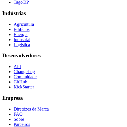
TagoTiP
Indústrias
Agricultura
Edifícios
Energia
Industrial
Logística
Desenvolvedores
API
ChangeLog
Comunidade
GitHub
KickStarter
Empresa
Diretrizes da Marca
FAQ
Sobre
Parceiros