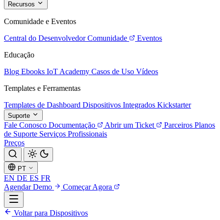
Recursos
Comunidade e Eventos
Central do Desenvolvedor
Comunidade
Eventos
Educação
Blog
Ebooks
IoT Academy
Casos de Uso
Vídeos
Templates e Ferramentas
Templates de Dashboard
Dispositivos Integrados
Kickstarter
Suporte
Fale Conosco
Documentação
Abrir um Ticket
Parceiros
Planos
de Suporte
Serviços Profissionais
Preços
PT
EN
DE
ES
FR
Agendar Demo
Começar Agora
Voltar para Dispositivos