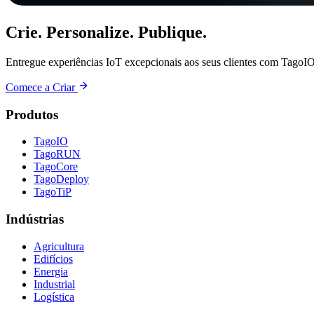
Crie. Personalize. Publique.
Entregue experiências IoT excepcionais aos seus clientes com TagoIO
Comece a Criar
Produtos
TagoIO
TagoRUN
TagoCore
TagoDeploy
TagoTiP
Indústrias
Agricultura
Edifícios
Energia
Industrial
Logística