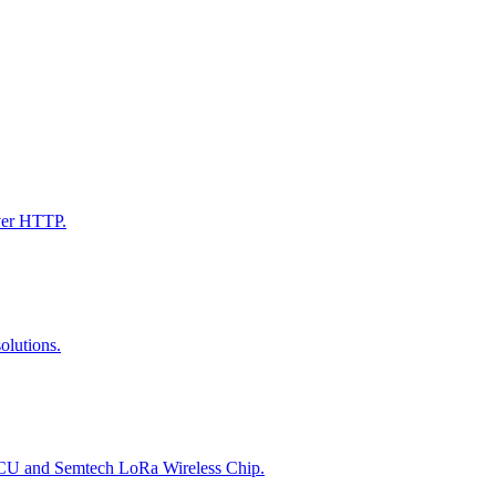
ver HTTP.
lutions.
U and Semtech LoRa Wireless Chip.