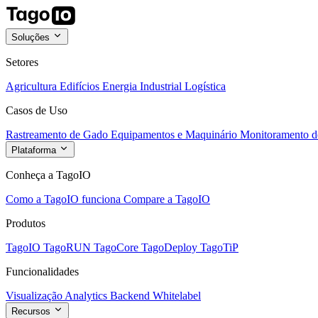
Soluções
Setores
Agricultura
Edifícios
Energia
Industrial
Logística
Casos de Uso
Rastreamento de Gado
Equipamentos e Maquinário
Monitoramento de
Plataforma
Conheça a TagoIO
Como a TagoIO funciona
Compare a TagoIO
Produtos
TagoIO
TagoRUN
TagoCore
TagoDeploy
TagoTiP
Funcionalidades
Visualização
Analytics
Backend
Whitelabel
Recursos