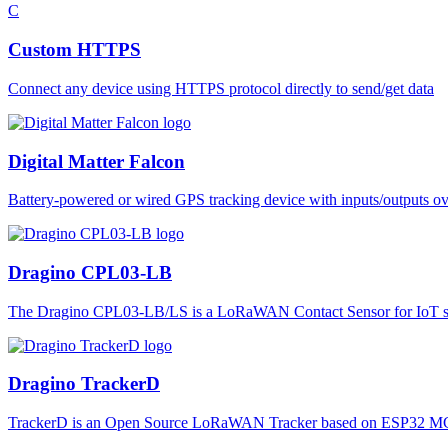
C
Custom HTTPS
Connect any device using HTTPS protocol directly to send/get data
Digital Matter Falcon
Battery-powered or wired GPS tracking device with inputs/outputs o
Dragino CPL03-LB
The Dragino CPL03-LB/LS is a LoRaWAN Contact Sensor for IoT so
Dragino TrackerD
TrackerD is an Open Source LoRaWAN Tracker based on ESP32 MC