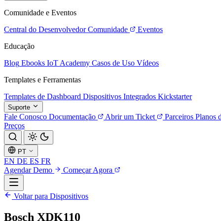
Comunidade e Eventos
Central do Desenvolvedor
Comunidade
Eventos
Educação
Blog
Ebooks
IoT Academy
Casos de Uso
Vídeos
Templates e Ferramentas
Templates de Dashboard
Dispositivos Integrados
Kickstarter
Suporte
Fale Conosco
Documentação
Abrir um Ticket
Parceiros
Planos 
Preços
PT
EN
DE
ES
FR
Agendar Demo
Começar Agora
Voltar para Dispositivos
Bosch XDK110