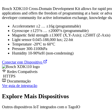
Bosch XDK110 Cross-Domain Development Kit allows for rapid prototyp
applications and offers the freedom of programming at a basic or a
developer community for active information exchange, knowledge sha
Accelerometer ±2 … ±16g (programmable)
Gyroscope ±125º/s … ±2000º/s (programmable)
Magnetic field strength ±1300T (X,Y-Axis); ±2500T (Z-Axis)
Light sensor 0.045-188,000 lux; 22-bit
Temperature -20ºC to 60°C
Pressure 300-1100hPa
Humidity 10-90%rH (non-condensing)
Conectar este Dispositivo
Redes Compatíveis
HTTPS
Documentação
Ver guia de integração
Explore Mais Dispositivos
Outros dispositivos IoT integrados com o TagoIO