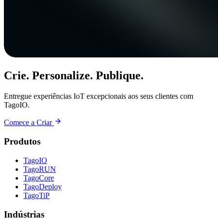
Crie. Personalize. Publique.
Entregue experiências IoT excepcionais aos seus clientes com
TagoIO.
Comece a Criar
Produtos
TagoIO
TagoRUN
TagoCore
TagoDeploy
TagoTiP
Indústrias