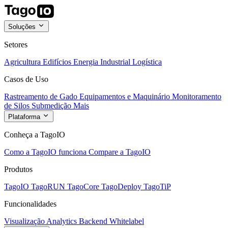
Soluções
Setores
Agricultura
Edifícios
Energia
Industrial
Logística
Casos de Uso
Rastreamento de Gado
Equipamentos e Maquinário
Monitoramento
de Silos
Submedição
Mais
Plataforma
Conheça a TagoIO
Como a TagoIO funciona
Compare a TagoIO
Produtos
TagoIO
TagoRUN
TagoCore
TagoDeploy
TagoTiP
Funcionalidades
Visualização
Analytics
Backend
Whitelabel