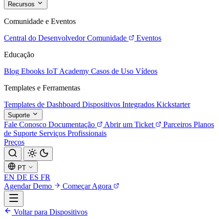
Recursos
Comunidade e Eventos
Central do Desenvolvedor
Comunidade
Eventos
Educação
Blog
Ebooks
IoT Academy
Casos de Uso
Vídeos
Templates e Ferramentas
Templates de Dashboard
Dispositivos Integrados
Kickstarter
Suporte
Fale Conosco
Documentação
Abrir um Ticket
Parceiros
Planos
de Suporte
Serviços Profissionais
Preços
PT
EN
DE
ES
FR
Agendar Demo
Começar Agora
Voltar para Dispositivos