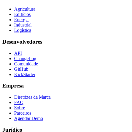
Agricultura
Edifícios
Energia
Industrial
Logística
Desenvolvedores
API
ChangeLog
Comunidade
GitHub
KickStarter
Empresa
Diretrizes da Marca
FAQ
Sobre
Parceiros
Agendar Demo
Jurídico