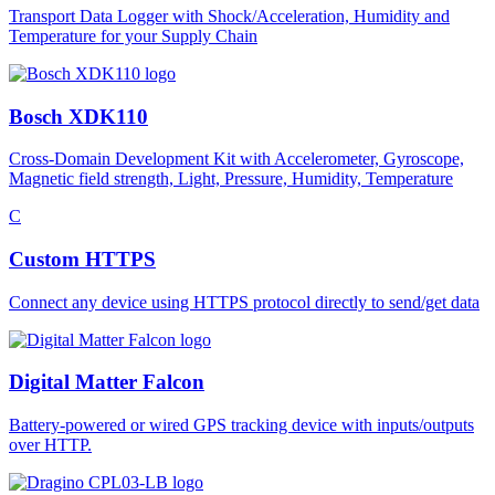
Transport Data Logger with Shock/Acceleration, Humidity and
Temperature for your Supply Chain
Bosch XDK110
Cross-Domain Development Kit with Accelerometer, Gyroscope,
Magnetic field strength, Light, Pressure, Humidity, Temperature
C
Custom HTTPS
Connect any device using HTTPS protocol directly to send/get data
Digital Matter Falcon
Battery-powered or wired GPS tracking device with inputs/outputs
over HTTP.