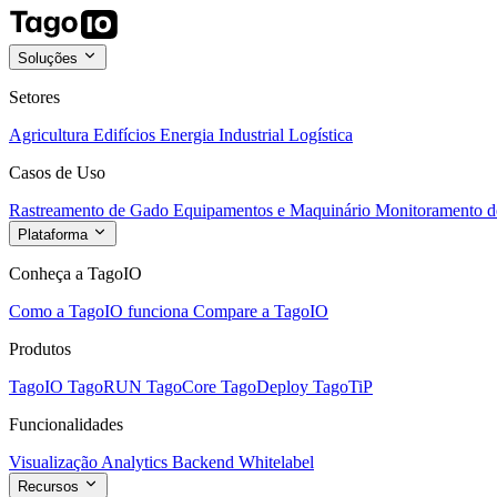
Soluções
Setores
Agricultura
Edifícios
Energia
Industrial
Logística
Casos de Uso
Rastreamento de Gado
Equipamentos e Maquinário
Monitoramento de
Plataforma
Conheça a TagoIO
Como a TagoIO funciona
Compare a TagoIO
Produtos
TagoIO
TagoRUN
TagoCore
TagoDeploy
TagoTiP
Funcionalidades
Visualização
Analytics
Backend
Whitelabel
Recursos