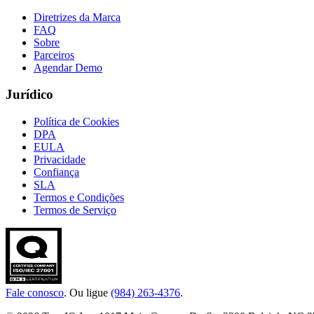
Diretrizes da Marca
FAQ
Sobre
Parceiros
Agendar Demo
Jurídico
Política de Cookies
DPA
EULA
Privacidade
Confiança
SLA
Termos e Condições
Termos de Serviço
Fale conosco
. Ou ligue
(984) 263-4376
.