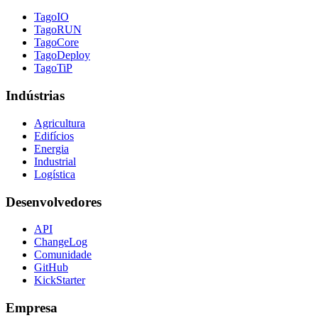
TagoIO
TagoRUN
TagoCore
TagoDeploy
TagoTiP
Indústrias
Agricultura
Edifícios
Energia
Industrial
Logística
Desenvolvedores
API
ChangeLog
Comunidade
GitHub
KickStarter
Empresa