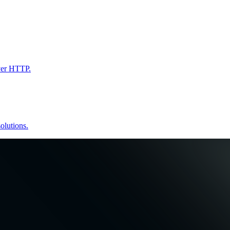
ver HTTP.
lutions.