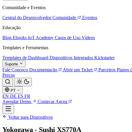
Comunidade e Eventos
Central do Desenvolvedor
Comunidade
Eventos
Educação
Blog
Ebooks
IoT Academy
Casos de Uso
Vídeos
Templates e Ferramentas
Templates de Dashboard
Dispositivos Integrados
Kickstarter
Suporte
Fale Conosco
Documentação
Abrir um Ticket
Parceiros
Planos 
Preços
PT
EN
DE
ES
FR
Agendar Demo
Começar Agora
Voltar para Dispositivos
Yokogawa - Sushi XS770A