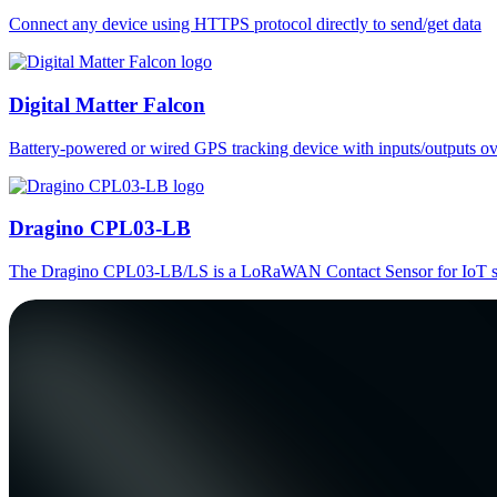
Connect any device using HTTPS protocol directly to send/get data
Digital Matter Falcon
Battery-powered or wired GPS tracking device with inputs/outputs o
Dragino CPL03-LB
The Dragino CPL03-LB/LS is a LoRaWAN Contact Sensor for IoT so