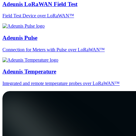
Adeunis LoRaWAN Field Test
Field Test Device over LoRaWAN™
Adeunis Pulse
Connection for Meters with Pulse over LoRaWAN™
Adeunis Temperature
Integrated and remote temperature probes over LoRaWAN™