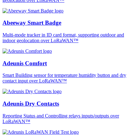
geolocation over LoRaWAN™
Abeeway Smart Badge
Multi-mode tracker in ID card format, supporting outdoor and
indoor geolocation over LoRaWAN™
Adeunis Comfort
Smart Building sensor for temperature humidity button and dry
contact input over LoRaWAN™
Adeunis Dry Contacts
Reporting Status and Controlling relays inputs/outputs over
LoRaWAN™