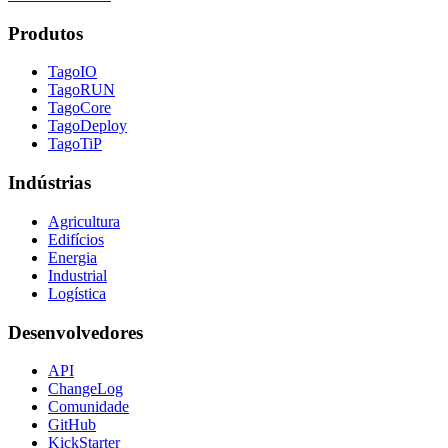
Produtos
TagoIO
TagoRUN
TagoCore
TagoDeploy
TagoTiP
Indústrias
Agricultura
Edifícios
Energia
Industrial
Logística
Desenvolvedores
API
ChangeLog
Comunidade
GitHub
KickStarter