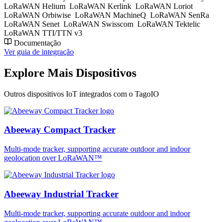
LoRaWAN Helium
LoRaWAN Kerlink
LoRaWAN Loriot
LoRaWAN Orbiwise
LoRaWAN MachineQ
LoRaWAN SenRa
LoRaWAN Senet
LoRaWAN Swisscom
LoRaWAN Tektelic
LoRaWAN TTI/TTN v3
Documentação
Ver guia de integração
Explore Mais Dispositivos
Outros dispositivos IoT integrados com o TagoIO
Abeeway Compact Tracker
Multi-mode tracker, supporting accurate outdoor and indoor
geolocation over LoRaWAN™
Abeeway Industrial Tracker
Multi-mode tracker, supporting accurate outdoor and indoor