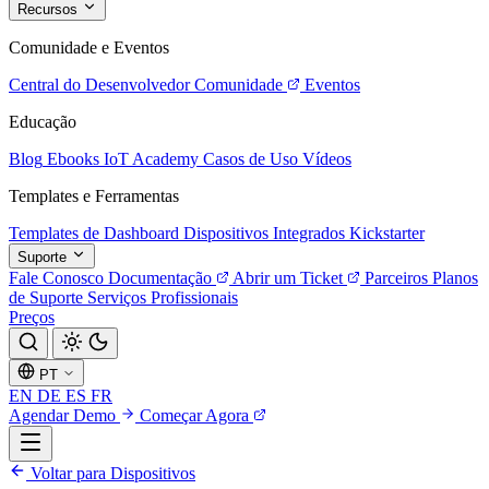
Recursos
Comunidade e Eventos
Central do Desenvolvedor
Comunidade
Eventos
Educação
Blog
Ebooks
IoT Academy
Casos de Uso
Vídeos
Templates e Ferramentas
Templates de Dashboard
Dispositivos Integrados
Kickstarter
Suporte
Fale Conosco
Documentação
Abrir um Ticket
Parceiros
Planos
de Suporte
Serviços Profissionais
Preços
PT
EN
DE
ES
FR
Agendar Demo
Começar Agora
Voltar para Dispositivos