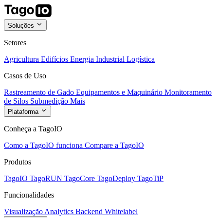
Soluções
Setores
Agricultura
Edifícios
Energia
Industrial
Logística
Casos de Uso
Rastreamento de Gado
Equipamentos e Maquinário
Monitoramento
de Silos
Submedição
Mais
Plataforma
Conheça a TagoIO
Como a TagoIO funciona
Compare a TagoIO
Produtos
TagoIO
TagoRUN
TagoCore
TagoDeploy
TagoTiP
Funcionalidades
Visualização
Analytics
Backend
Whitelabel