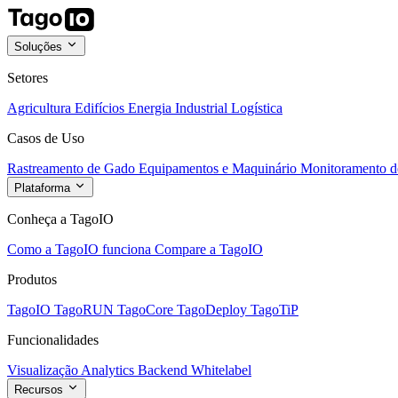
Soluções
Setores
Agricultura
Edifícios
Energia
Industrial
Logística
Casos de Uso
Rastreamento de Gado
Equipamentos e Maquinário
Monitoramento de
Plataforma
Conheça a TagoIO
Como a TagoIO funciona
Compare a TagoIO
Produtos
TagoIO
TagoRUN
TagoCore
TagoDeploy
TagoTiP
Funcionalidades
Visualização
Analytics
Backend
Whitelabel
Recursos