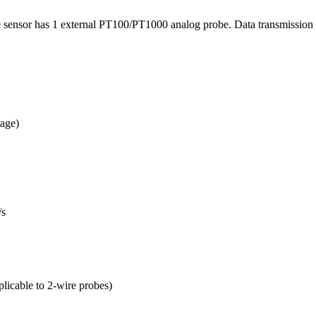
nsor has 1 external PT100/PT1000 analog probe. Data transmission at
rage)
/s
licable to 2-wire probes)