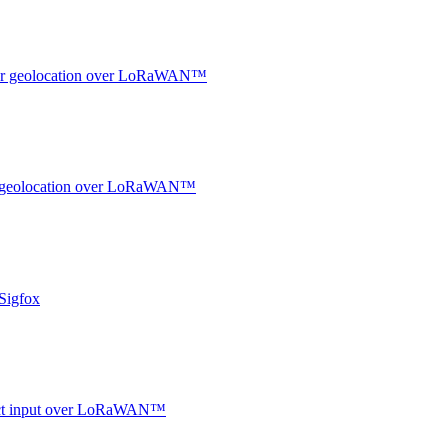
ndoor geolocation over LoRaWAN™
oor geolocation over LoRaWAN™
Sigfox
ntact input over LoRaWAN™