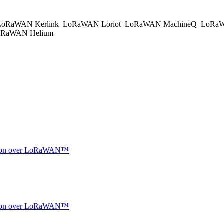
oRaWAN Kerlink
LoRaWAN Loriot
LoRaWAN MachineQ
LoRaW
RaWAN Helium
ocation over LoRaWAN™
ocation over LoRaWAN™