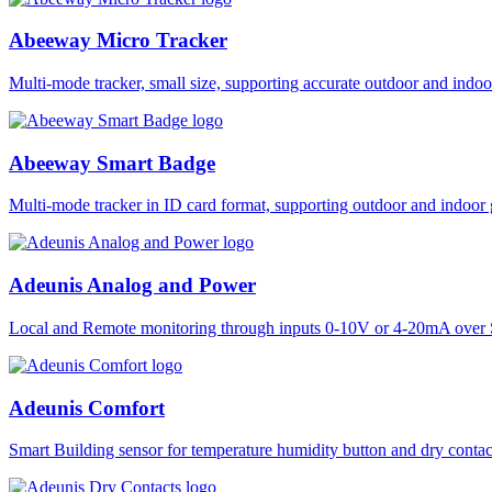
Abeeway Micro Tracker
Multi-mode tracker, small size, supporting accurate outdoor and i
Abeeway Smart Badge
Multi-mode tracker in ID card format, supporting outdoor and ind
Adeunis Analog and Power
Local and Remote monitoring through inputs 0-10V or 4-20mA over 
Adeunis Comfort
Smart Building sensor for temperature humidity button and dry co