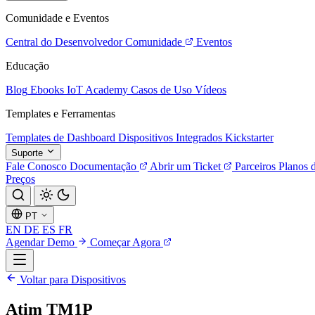
Comunidade e Eventos
Central do Desenvolvedor
Comunidade
Eventos
Educação
Blog
Ebooks
IoT Academy
Casos de Uso
Vídeos
Templates e Ferramentas
Templates de Dashboard
Dispositivos Integrados
Kickstarter
Suporte
Fale Conosco
Documentação
Abrir um Ticket
Parceiros
Planos 
Preços
PT
EN
DE
ES
FR
Agendar Demo
Começar Agora
Voltar para Dispositivos
Atim TM1P