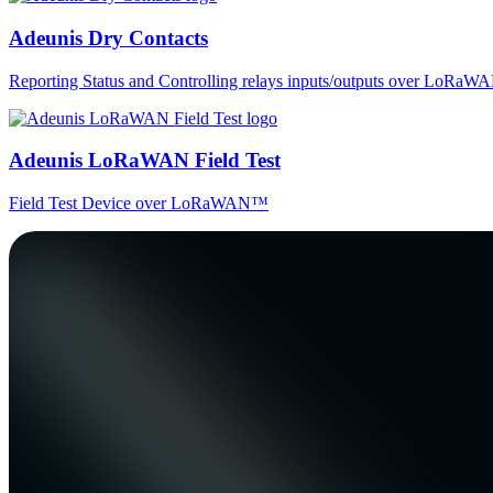
Adeunis Dry Contacts
Reporting Status and Controlling relays inputs/outputs over LoRa
Adeunis LoRaWAN Field Test
Field Test Device over LoRaWAN™