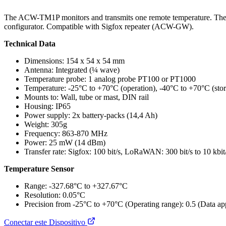
The ACW-TM1P monitors and transmits one remote temperature. The se
configurator. Compatible with Sigfox repeater (ACW-GW).
Technical Data
Dimensions: 154 x 54 x 54 mm
Antenna: Integrated (¼ wave)
Temperature probe: 1 analog probe PT100 or PT1000
Temperature: -25°C to +70°C (operation), -40°C to +70°C (sto
Mounts to: Wall, tube or mast, DIN rail
Housing: IP65
Power supply: 2x battery-packs (14,4 Ah)
Weight: 305g
Frequency: 863-870 MHz
Power: 25 mW (14 dBm)
Transfer rate: Sigfox: 100 bit/s, LoRaWAN: 300 bit/s to 10 kbit
Temperature Sensor
Range: -327.68°C to +327.67°C
Resolution: 0.05°C
Precision from -25°C to +70°C (Operating range): 0.5 (Data app
Conectar este Dispositivo