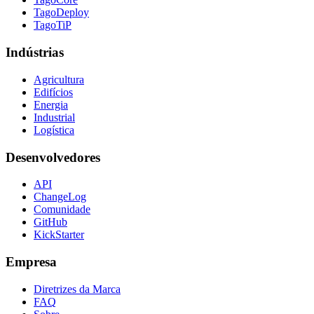
TagoDeploy
TagoTiP
Indústrias
Agricultura
Edifícios
Energia
Industrial
Logística
Desenvolvedores
API
ChangeLog
Comunidade
GitHub
KickStarter
Empresa
Diretrizes da Marca
FAQ