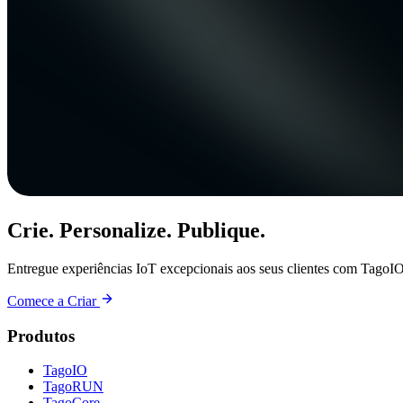
Crie. Personalize. Publique.
Entregue experiências IoT excepcionais aos seus clientes com TagoIO
Comece a Criar
Produtos
TagoIO
TagoRUN
TagoCore