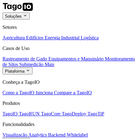
Soluções
Setores
Agricultura
Edifícios
Energia
Industrial
Logística
Casos de Uso
Rastreamento de Gado
Equipamentos e Maquinário
Monitoramento
de Silos
Submedição
Mais
Plataforma
Conheça a TagoIO
Como a TagoIO funciona
Compare a TagoIO
Produtos
TagoIO
TagoRUN
TagoCore
TagoDeploy
TagoTiP
Funcionalidades
Visualização
Analytics
Backend
Whitelabel