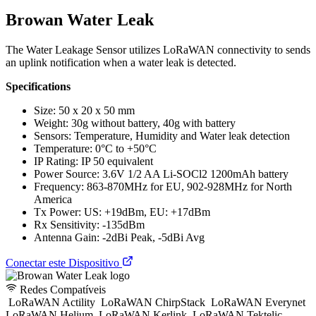
Browan Water Leak
The Water Leakage Sensor utilizes LoRaWAN connectivity to sends
an uplink notification when a water leak is detected.
Specifications
Size: 50 x 20 x 50 mm
Weight: 30g without battery, 40g with battery
Sensors: Temperature, Humidity and Water leak detection
Temperature: 0°C to +50°C
IP Rating: IP 50 equivalent
Power Source: 3.6V 1/2 AA Li-SOCl2 1200mAh battery
Frequency: 863-870MHz for EU, 902-928MHz for North
America
Tx Power: US: +19dBm, EU: +17dBm
Rx Sensitivity: -135dBm
Antenna Gain: -2dBi Peak, -5dBi Avg
Conectar este Dispositivo
Redes Compatíveis
LoRaWAN Actility
LoRaWAN ChirpStack
LoRaWAN Everynet
LoRaWAN Helium
LoRaWAN Kerlink
LoRaWAN Tektelic