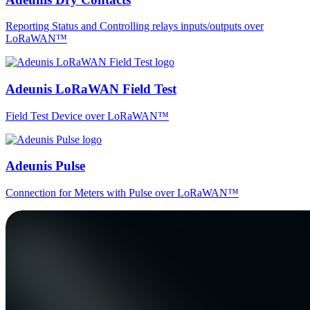
Reporting Status and Controlling relays inputs/outputs over
LoRaWAN™
Adeunis LoRaWAN Field Test
Field Test Device over LoRaWAN™
Adeunis Pulse
Connection for Meters with Pulse over LoRaWAN™