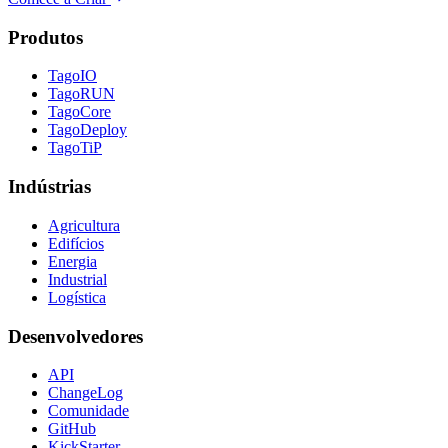
Produtos
TagoIO
TagoRUN
TagoCore
TagoDeploy
TagoTiP
Indústrias
Agricultura
Edifícios
Energia
Industrial
Logística
Desenvolvedores
API
ChangeLog
Comunidade
GitHub
KickStarter