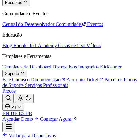
Recursos
Comunidade e Eventos
Central do Desenvolvedor
Comunidade
Eventos
Educação
Blog
Ebooks
IoT Academy
Casos de Uso
Vídeos
Templates e Ferramentas
Templates de Dashboard
Dispositivos Integrados
Kickstarter
Suporte
Fale Conosco
Documentação
Abrir um Ticket
Parceiros
Planos
de Suporte
Serviços Profissionais
Preços
PT
EN
DE
ES
FR
Agendar Demo
Começar Agora
Voltar para Dispositivos