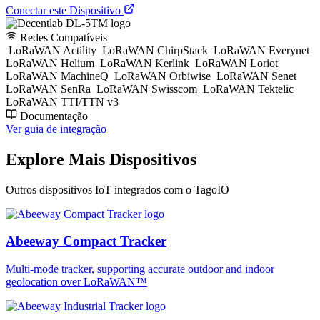
Conectar este Dispositivo
Redes Compatíveis
LoRaWAN Actility
LoRaWAN ChirpStack
LoRaWAN Everynet
LoRaWAN Helium
LoRaWAN Kerlink
LoRaWAN Loriot
LoRaWAN MachineQ
LoRaWAN Orbiwise
LoRaWAN Senet
LoRaWAN SenRa
LoRaWAN Swisscom
LoRaWAN Tektelic
LoRaWAN TTI/TTN v3
Documentação
Ver guia de integração
Explore Mais Dispositivos
Outros dispositivos IoT integrados com o TagoIO
Abeeway Compact Tracker
Multi-mode tracker, supporting accurate outdoor and indoor
geolocation over LoRaWAN™