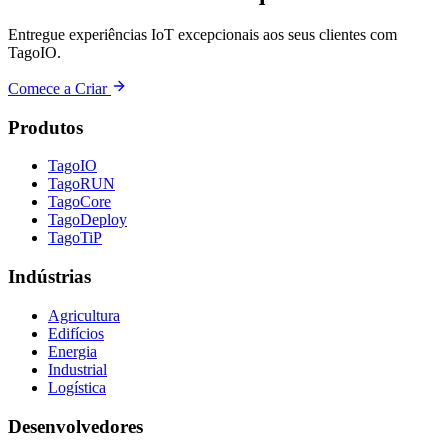
Entregue experiências IoT excepcionais aos seus clientes com
TagoIO.
Comece a Criar
Produtos
TagoIO
TagoRUN
TagoCore
TagoDeploy
TagoTiP
Indústrias
Agricultura
Edifícios
Energia
Industrial
Logística
Desenvolvedores