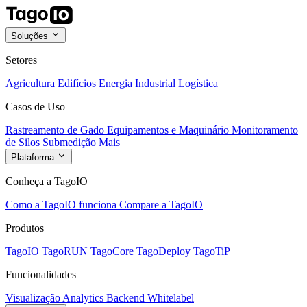
Soluções
Setores
Agricultura
Edifícios
Energia
Industrial
Logística
Casos de Uso
Rastreamento de Gado
Equipamentos e Maquinário
Monitoramento
de Silos
Submedição
Mais
Plataforma
Conheça a TagoIO
Como a TagoIO funciona
Compare a TagoIO
Produtos
TagoIO
TagoRUN
TagoCore
TagoDeploy
TagoTiP
Funcionalidades
Visualização
Analytics
Backend
Whitelabel