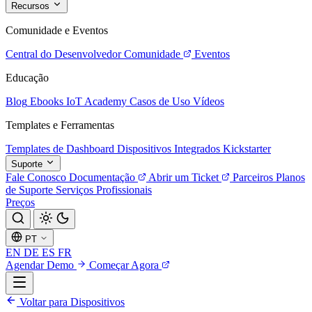
Recursos
Comunidade e Eventos
Central do Desenvolvedor
Comunidade
Eventos
Educação
Blog
Ebooks
IoT Academy
Casos de Uso
Vídeos
Templates e Ferramentas
Templates de Dashboard
Dispositivos Integrados
Kickstarter
Suporte
Fale Conosco
Documentação
Abrir um Ticket
Parceiros
Planos
de Suporte
Serviços Profissionais
Preços
PT
EN
DE
ES
FR
Agendar Demo
Começar Agora
Voltar para Dispositivos