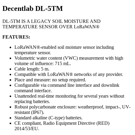
Decentlab DL-5TM
DL-5TM IS A LEGACY SOIL MOISTURE AND
TEMPERATURE SENSOR OVER LoRaWAN®
FEATURES:
LoRaWAN®-enabled soil moisture sensor including
temperature sensor.
Volumetric water content (VWC) measurement with high
volume of influence: 715 mL.
Cable length: 5 m.
Compatible with LoRaWAN® networks of any provider.
Place and measure: no setup required.
Configurable via command line interface and downlink
command interface.
Unattended real-time monitoring for several years without
replacing batteries.
Robust polycarbonate enclosure: weatherproof, impact-, UV-
resistant (IP67).
Standard alkaline (C-type) batteries.
CE compliant, Radio Equipment Directive (RED)
2014/53/EU.