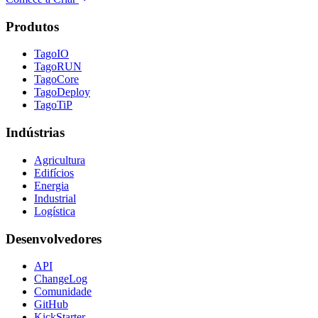
Produtos
TagoIO
TagoRUN
TagoCore
TagoDeploy
TagoTiP
Indústrias
Agricultura
Edifícios
Energia
Industrial
Logística
Desenvolvedores
API
ChangeLog
Comunidade
GitHub
KickStarter