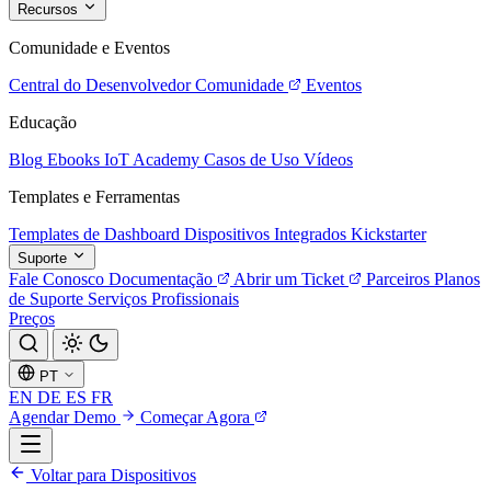
Recursos
Comunidade e Eventos
Central do Desenvolvedor
Comunidade
Eventos
Educação
Blog
Ebooks
IoT Academy
Casos de Uso
Vídeos
Templates e Ferramentas
Templates de Dashboard
Dispositivos Integrados
Kickstarter
Suporte
Fale Conosco
Documentação
Abrir um Ticket
Parceiros
Planos
de Suporte
Serviços Profissionais
Preços
PT
EN
DE
ES
FR
Agendar Demo
Começar Agora
Voltar para Dispositivos