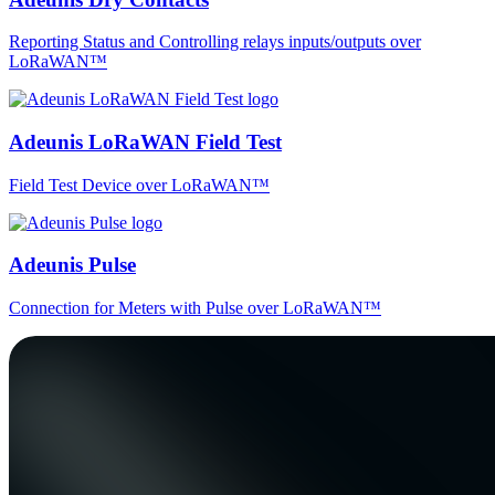
Reporting Status and Controlling relays inputs/outputs over
LoRaWAN™
Adeunis LoRaWAN Field Test
Field Test Device over LoRaWAN™
Adeunis Pulse
Connection for Meters with Pulse over LoRaWAN™