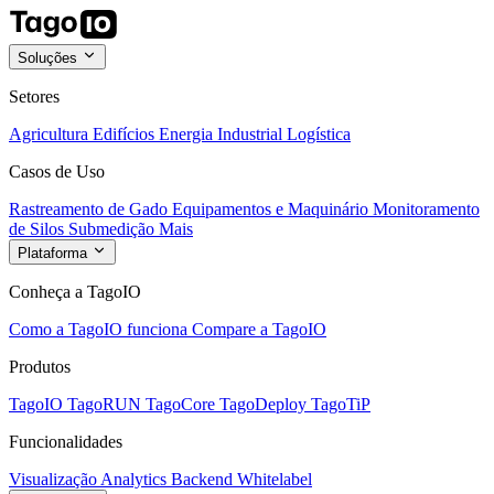
Soluções
Setores
Agricultura
Edifícios
Energia
Industrial
Logística
Casos de Uso
Rastreamento de Gado
Equipamentos e Maquinário
Monitoramento
de Silos
Submedição
Mais
Plataforma
Conheça a TagoIO
Como a TagoIO funciona
Compare a TagoIO
Produtos
TagoIO
TagoRUN
TagoCore
TagoDeploy
TagoTiP
Funcionalidades
Visualização
Analytics
Backend
Whitelabel