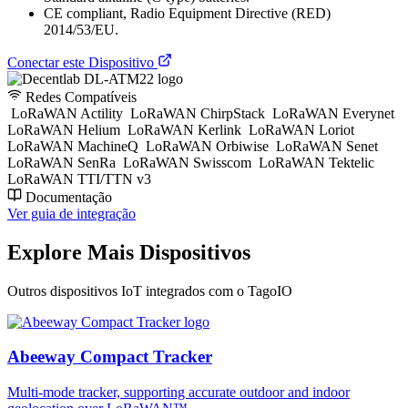
CE compliant, Radio Equipment Directive (RED)
2014/53/EU.
Conectar este Dispositivo
Redes Compatíveis
LoRaWAN Actility
LoRaWAN ChirpStack
LoRaWAN Everynet
LoRaWAN Helium
LoRaWAN Kerlink
LoRaWAN Loriot
LoRaWAN MachineQ
LoRaWAN Orbiwise
LoRaWAN Senet
LoRaWAN SenRa
LoRaWAN Swisscom
LoRaWAN Tektelic
LoRaWAN TTI/TTN v3
Documentação
Ver guia de integração
Explore Mais Dispositivos
Outros dispositivos IoT integrados com o TagoIO
Abeeway Compact Tracker
Multi-mode tracker, supporting accurate outdoor and indoor