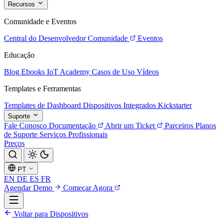
Recursos
Comunidade e Eventos
Central do Desenvolvedor
Comunidade
Eventos
Educação
Blog
Ebooks
IoT Academy
Casos de Uso
Vídeos
Templates e Ferramentas
Templates de Dashboard
Dispositivos Integrados
Kickstarter
Suporte
Fale Conosco
Documentação
Abrir um Ticket
Parceiros
Planos
de Suporte
Serviços Profissionais
Preços
PT
EN
DE
ES
FR
Agendar Demo
Começar Agora
Voltar para Dispositivos