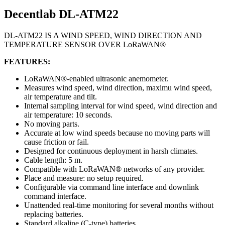
Decentlab DL-ATM22
DL-ATM22 IS A WIND SPEED, WIND DIRECTION AND
TEMPERATURE SENSOR OVER LoRaWAN®
FEATURES:
LoRaWAN®-enabled ultrasonic anemometer.
Measures wind speed, wind direction, maximu wind speed,
air temperature and tilt.
Internal sampling interval for wind speed, wind direction and
air temperature: 10 seconds.
No moving parts.
Accurate at low wind speeds because no moving parts will
cause friction or fail.
Designed for continuous deployment in harsh climates.
Cable length: 5 m.
Compatible with LoRaWAN® networks of any provider.
Place and measure: no setup required.
Configurable via command line interface and downlink
command interface.
Unattended real-time monitoring for several months without
replacing batteries.
Standard alkaline (C-type) batteries.