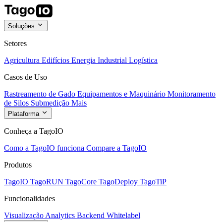
Soluções
Setores
Agricultura
Edifícios
Energia
Industrial
Logística
Casos de Uso
Rastreamento de Gado
Equipamentos e Maquinário
Monitoramento
de Silos
Submedição
Mais
Plataforma
Conheça a TagoIO
Como a TagoIO funciona
Compare a TagoIO
Produtos
TagoIO
TagoRUN
TagoCore
TagoDeploy
TagoTiP
Funcionalidades
Visualização
Analytics
Backend
Whitelabel