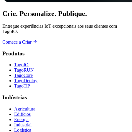
Crie. Personalize. Publique.
Entregue experiências IoT excepcionais aos seus clientes com
TagoIO.
Comece a Criar
Produtos
TagoIO
TagoRUN
TagoCore
TagoDeploy
TagoTiP
Indústrias
Agricultura
Edifícios
Energia
Industrial
Logística