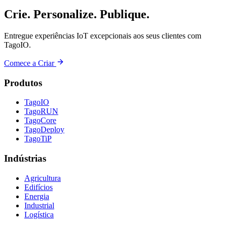
Crie. Personalize. Publique.
Entregue experiências IoT excepcionais aos seus clientes com
TagoIO.
Comece a Criar
Produtos
TagoIO
TagoRUN
TagoCore
TagoDeploy
TagoTiP
Indústrias
Agricultura
Edifícios
Energia
Industrial
Logística