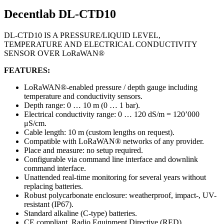
Decentlab DL-CTD10
DL-CTD10 IS A PRESSURE/LIQUID LEVEL,
TEMPERATURE AND ELECTRICAL CONDUCTIVITY
SENSOR OVER LoRaWAN®
FEATURES:
LoRaWAN®-enabled pressure / depth gauge including
temperature and conductivity sensors.
Depth range: 0 … 10 m (0 … 1 bar).
Electrical conductivity range: 0 … 120 dS/m = 120’000
μS/cm.
Cable length: 10 m (custom lengths on request).
Compatible with LoRaWAN® networks of any provider.
Place and measure: no setup required.
Configurable via command line interface and downlink
command interface.
Unattended real-time monitoring for several years without
replacing batteries.
Robust polycarbonate enclosure: weatherproof, impact-, UV-
resistant (IP67).
Standard alkaline (C-type) batteries.
CE compliant, Radio Equipment Directive (RED)