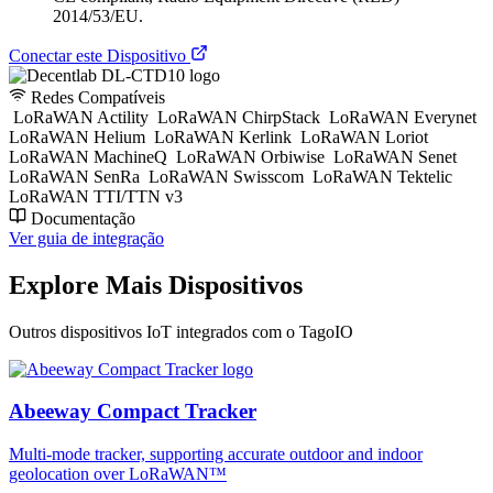
2014/53/EU.
Conectar este Dispositivo
Redes Compatíveis
LoRaWAN Actility
LoRaWAN ChirpStack
LoRaWAN Everynet
LoRaWAN Helium
LoRaWAN Kerlink
LoRaWAN Loriot
LoRaWAN MachineQ
LoRaWAN Orbiwise
LoRaWAN Senet
LoRaWAN SenRa
LoRaWAN Swisscom
LoRaWAN Tektelic
LoRaWAN TTI/TTN v3
Documentação
Ver guia de integração
Explore Mais Dispositivos
Outros dispositivos IoT integrados com o TagoIO
Abeeway Compact Tracker
Multi-mode tracker, supporting accurate outdoor and indoor
geolocation over LoRaWAN™