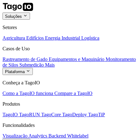
Soluções
Setores
Agricultura
Edifícios
Energia
Industrial
Logística
Casos de Uso
Rastreamento de Gado
Equipamentos e Maquinário
Monitoramento
de Silos
Submedição
Mais
Plataforma
Conheça a TagoIO
Como a TagoIO funciona
Compare a TagoIO
Produtos
TagoIO
TagoRUN
TagoCore
TagoDeploy
TagoTiP
Funcionalidades
Visualização
Analytics
Backend
Whitelabel