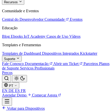
Recursos
Comunidade e Eventos
Central do Desenvolvedor
Comunidade
Eventos
Educação
Blog
Ebooks
IoT Academy
Casos de Uso
Vídeos
Templates e Ferramentas
Templates de Dashboard
Dispositivos Integrados
Kickstarter
Suporte
Fale Conosco
Documentação
Abrir um Ticket
Parceiros
Planos
de Suporte
Serviços Profissionais
Preços
PT
EN
DE
ES
FR
Agendar Demo
Começar Agora
Voltar para Dispositivos