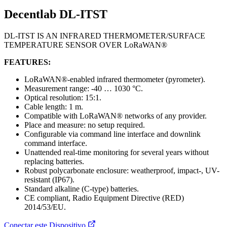
Decentlab DL-ITST
DL-ITST IS AN INFRARED THERMOMETER/SURFACE
TEMPERATURE SENSOR OVER LoRaWAN®
FEATURES:
LoRaWAN®-enabled infrared thermometer (pyrometer).
Measurement range: -40 … 1030 °C.
Optical resolution: 15:1.
Cable length: 1 m.
Compatible with LoRaWAN® networks of any provider.
Place and measure: no setup required.
Configurable via command line interface and downlink
command interface.
Unattended real-time monitoring for several years without
replacing batteries.
Robust polycarbonate enclosure: weatherproof, impact-, UV-
resistant (IP67).
Standard alkaline (C-type) batteries.
CE compliant, Radio Equipment Directive (RED)
2014/53/EU.
Conectar este Dispositivo