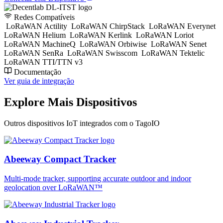
Redes Compatíveis
LoRaWAN Actility
LoRaWAN ChirpStack
LoRaWAN Everynet
LoRaWAN Helium
LoRaWAN Kerlink
LoRaWAN Loriot
LoRaWAN MachineQ
LoRaWAN Orbiwise
LoRaWAN Senet
LoRaWAN SenRa
LoRaWAN Swisscom
LoRaWAN Tektelic
LoRaWAN TTI/TTN v3
Documentação
Ver guia de integração
Explore Mais Dispositivos
Outros dispositivos IoT integrados com o TagoIO
Abeeway Compact Tracker
Multi-mode tracker, supporting accurate outdoor and indoor
geolocation over LoRaWAN™