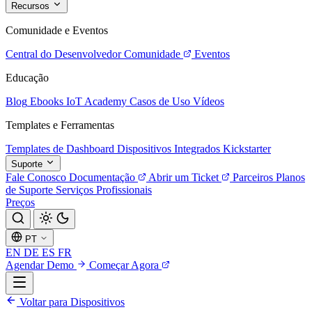
Recursos
Comunidade e Eventos
Central do Desenvolvedor
Comunidade
Eventos
Educação
Blog
Ebooks
IoT Academy
Casos de Uso
Vídeos
Templates e Ferramentas
Templates de Dashboard
Dispositivos Integrados
Kickstarter
Suporte
Fale Conosco
Documentação
Abrir um Ticket
Parceiros
Planos
de Suporte
Serviços Profissionais
Preços
PT
EN
DE
ES
FR
Agendar Demo
Começar Agora
Voltar para Dispositivos