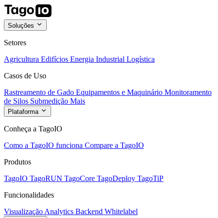
Soluções
Setores
Agricultura
Edifícios
Energia
Industrial
Logística
Casos de Uso
Rastreamento de Gado
Equipamentos e Maquinário
Monitoramento
de Silos
Submedição
Mais
Plataforma
Conheça a TagoIO
Como a TagoIO funciona
Compare a TagoIO
Produtos
TagoIO
TagoRUN
TagoCore
TagoDeploy
TagoTiP
Funcionalidades
Visualização
Analytics
Backend
Whitelabel