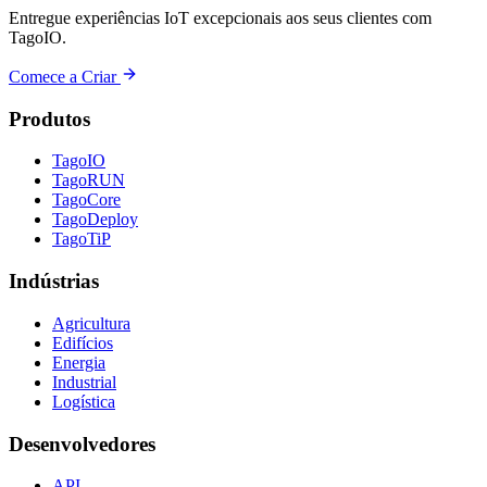
Entregue experiências IoT excepcionais aos seus clientes com
TagoIO.
Comece a Criar
Produtos
TagoIO
TagoRUN
TagoCore
TagoDeploy
TagoTiP
Indústrias
Agricultura
Edifícios
Energia
Industrial
Logística
Desenvolvedores
API