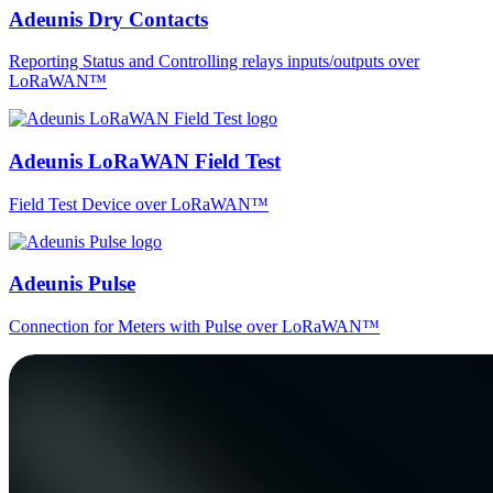
Adeunis Dry Contacts
Reporting Status and Controlling relays inputs/outputs over
LoRaWAN™
Adeunis LoRaWAN Field Test
Field Test Device over LoRaWAN™
Adeunis Pulse
Connection for Meters with Pulse over LoRaWAN™