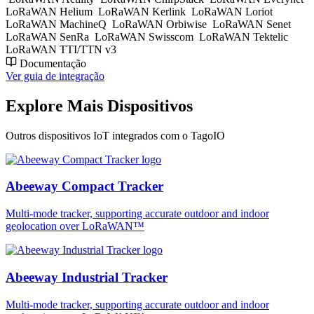
LoRaWAN Helium
LoRaWAN Kerlink
LoRaWAN Loriot
LoRaWAN MachineQ
LoRaWAN Orbiwise
LoRaWAN Senet
LoRaWAN SenRa
LoRaWAN Swisscom
LoRaWAN Tektelic
LoRaWAN TTI/TTN v3
Documentação
Ver guia de integração
Explore Mais Dispositivos
Outros dispositivos IoT integrados com o TagoIO
Abeeway Compact Tracker
Multi-mode tracker, supporting accurate outdoor and indoor
geolocation over LoRaWAN™
Abeeway Industrial Tracker
Multi-mode tracker, supporting accurate outdoor and indoor