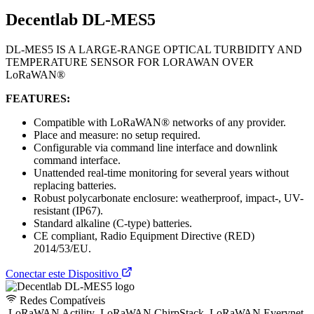
Decentlab DL-MES5
DL-MES5 IS A LARGE-RANGE OPTICAL TURBIDITY AND
TEMPERATURE SENSOR FOR LORAWAN OVER
LoRaWAN®
FEATURES:
Compatible with LoRaWAN® networks of any provider.
Place and measure: no setup required.
Configurable via command line interface and downlink
command interface.
Unattended real-time monitoring for several years without
replacing batteries.
Robust polycarbonate enclosure: weatherproof, impact-, UV-
resistant (IP67).
Standard alkaline (C-type) batteries.
CE compliant, Radio Equipment Directive (RED)
2014/53/EU.
Conectar este Dispositivo
Redes Compatíveis
LoRaWAN Actility
LoRaWAN ChirpStack
LoRaWAN Everynet