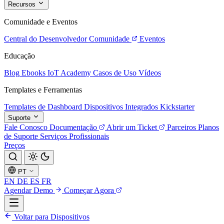
Recursos
Comunidade e Eventos
Central do Desenvolvedor
Comunidade
Eventos
Educação
Blog
Ebooks
IoT Academy
Casos de Uso
Vídeos
Templates e Ferramentas
Templates de Dashboard
Dispositivos Integrados
Kickstarter
Suporte
Fale Conosco
Documentação
Abrir um Ticket
Parceiros
Planos
de Suporte
Serviços Profissionais
Preços
PT
EN
DE
ES
FR
Agendar Demo
Começar Agora
Voltar para Dispositivos