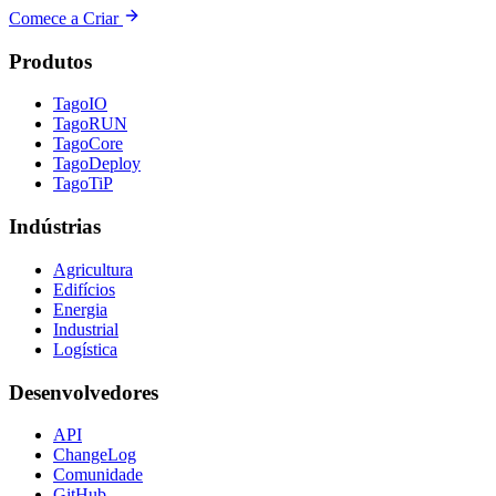
Comece a Criar
Produtos
TagoIO
TagoRUN
TagoCore
TagoDeploy
TagoTiP
Indústrias
Agricultura
Edifícios
Energia
Industrial
Logística
Desenvolvedores
API
ChangeLog
Comunidade
GitHub