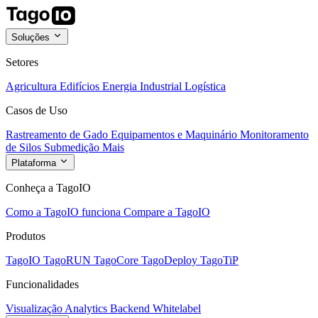
Soluções
Setores
Agricultura
Edifícios
Energia
Industrial
Logística
Casos de Uso
Rastreamento de Gado
Equipamentos e Maquinário
Monitoramento
de Silos
Submedição
Mais
Plataforma
Conheça a TagoIO
Como a TagoIO funciona
Compare a TagoIO
Produtos
TagoIO
TagoRUN
TagoCore
TagoDeploy
TagoTiP
Funcionalidades
Visualização
Analytics
Backend
Whitelabel