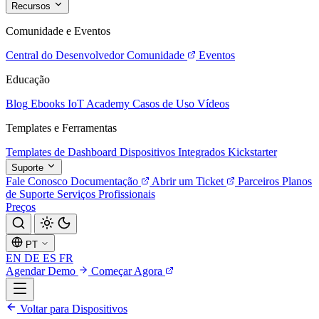
Recursos
Comunidade e Eventos
Central do Desenvolvedor
Comunidade
Eventos
Educação
Blog
Ebooks
IoT Academy
Casos de Uso
Vídeos
Templates e Ferramentas
Templates de Dashboard
Dispositivos Integrados
Kickstarter
Suporte
Fale Conosco
Documentação
Abrir um Ticket
Parceiros
Planos
de Suporte
Serviços Profissionais
Preços
PT
EN
DE
ES
FR
Agendar Demo
Começar Agora
Voltar para Dispositivos