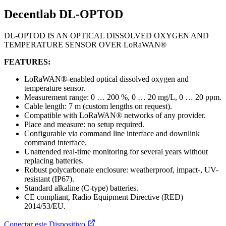
Decentlab DL-OPTOD
DL-OPTOD IS AN OPTICAL DISSOLVED OXYGEN AND
TEMPERATURE SENSOR OVER LoRaWAN®
FEATURES:
LoRaWAN®-enabled optical dissolved oxygen and
temperature sensor.
Measurement range: 0 … 200 %, 0 … 20 mg/L, 0 … 20 ppm.
Cable length: 7 m (custom lengths on request).
Compatible with LoRaWAN® networks of any provider.
Place and measure: no setup required.
Configurable via command line interface and downlink
command interface.
Unattended real-time monitoring for several years without
replacing batteries.
Robust polycarbonate enclosure: weatherproof, impact-, UV-
resistant (IP67).
Standard alkaline (C-type) batteries.
CE compliant, Radio Equipment Directive (RED)
2014/53/EU.
Conectar este Dispositivo