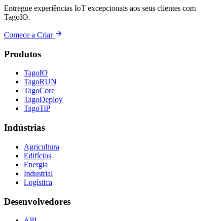
Entregue experiências IoT excepcionais aos seus clientes com
TagoIO.
Comece a Criar
Produtos
TagoIO
TagoRUN
TagoCore
TagoDeploy
TagoTiP
Indústrias
Agricultura
Edifícios
Energia
Industrial
Logística
Desenvolvedores
API