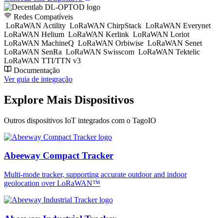
Redes Compatíveis
LoRaWAN Actility
LoRaWAN ChirpStack
LoRaWAN Everynet
LoRaWAN Helium
LoRaWAN Kerlink
LoRaWAN Loriot
LoRaWAN MachineQ
LoRaWAN Orbiwise
LoRaWAN Senet
LoRaWAN SenRa
LoRaWAN Swisscom
LoRaWAN Tektelic
LoRaWAN TTI/TTN v3
Documentação
Ver guia de integração
Explore Mais Dispositivos
Outros dispositivos IoT integrados com o TagoIO
Abeeway Compact Tracker
Multi-mode tracker, supporting accurate outdoor and indoor
geolocation over LoRaWAN™