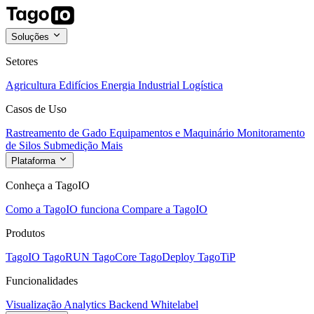
Soluções
Setores
Agricultura
Edifícios
Energia
Industrial
Logística
Casos de Uso
Rastreamento de Gado
Equipamentos e Maquinário
Monitoramento
de Silos
Submedição
Mais
Plataforma
Conheça a TagoIO
Como a TagoIO funciona
Compare a TagoIO
Produtos
TagoIO
TagoRUN
TagoCore
TagoDeploy
TagoTiP
Funcionalidades
Visualização
Analytics
Backend
Whitelabel