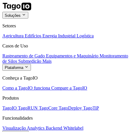
Soluções
Setores
Agricultura
Edifícios
Energia
Industrial
Logística
Casos de Uso
Rastreamento de Gado
Equipamentos e Maquinário
Monitoramento
de Silos
Submedição
Mais
Plataforma
Conheça a TagoIO
Como a TagoIO funciona
Compare a TagoIO
Produtos
TagoIO
TagoRUN
TagoCore
TagoDeploy
TagoTiP
Funcionalidades
Visualização
Analytics
Backend
Whitelabel