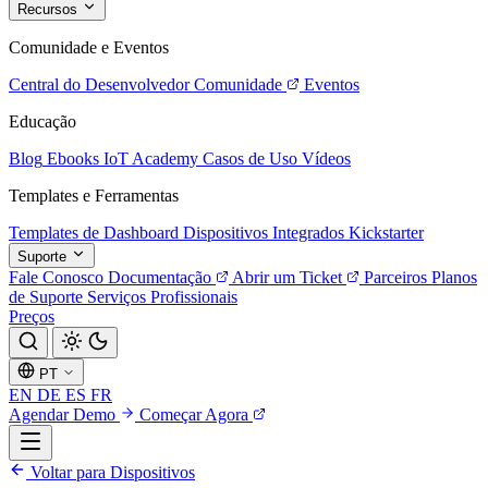
Recursos
Comunidade e Eventos
Central do Desenvolvedor
Comunidade
Eventos
Educação
Blog
Ebooks
IoT Academy
Casos de Uso
Vídeos
Templates e Ferramentas
Templates de Dashboard
Dispositivos Integrados
Kickstarter
Suporte
Fale Conosco
Documentação
Abrir um Ticket
Parceiros
Planos
de Suporte
Serviços Profissionais
Preços
PT
EN
DE
ES
FR
Agendar Demo
Começar Agora
Voltar para Dispositivos