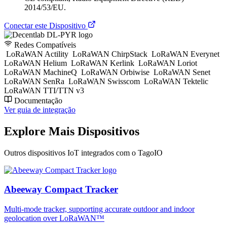
2014/53/EU.
Conectar este Dispositivo
Redes Compatíveis
LoRaWAN Actility
LoRaWAN ChirpStack
LoRaWAN Everynet
LoRaWAN Helium
LoRaWAN Kerlink
LoRaWAN Loriot
LoRaWAN MachineQ
LoRaWAN Orbiwise
LoRaWAN Senet
LoRaWAN SenRa
LoRaWAN Swisscom
LoRaWAN Tektelic
LoRaWAN TTI/TTN v3
Documentação
Ver guia de integração
Explore Mais Dispositivos
Outros dispositivos IoT integrados com o TagoIO
Abeeway Compact Tracker
Multi-mode tracker, supporting accurate outdoor and indoor
geolocation over LoRaWAN™