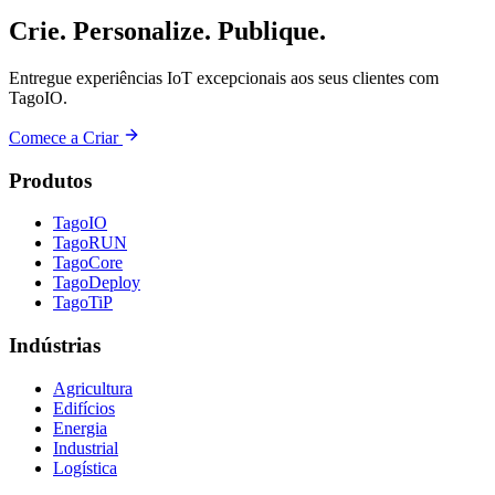
Crie. Personalize. Publique.
Entregue experiências IoT excepcionais aos seus clientes com
TagoIO.
Comece a Criar
Produtos
TagoIO
TagoRUN
TagoCore
TagoDeploy
TagoTiP
Indústrias
Agricultura
Edifícios
Energia
Industrial
Logística