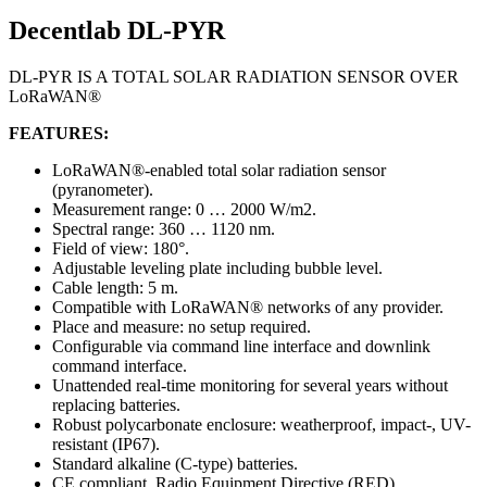
Decentlab DL-PYR
DL-PYR IS A TOTAL SOLAR RADIATION SENSOR OVER
LoRaWAN®
FEATURES:
LoRaWAN®-enabled total solar radiation sensor
(pyranometer).
Measurement range: 0 … 2000 W/m2.
Spectral range: 360 … 1120 nm.
Field of view: 180°.
Adjustable leveling plate including bubble level.
Cable length: 5 m.
Compatible with LoRaWAN® networks of any provider.
Place and measure: no setup required.
Configurable via command line interface and downlink
command interface.
Unattended real-time monitoring for several years without
replacing batteries.
Robust polycarbonate enclosure: weatherproof, impact-, UV-
resistant (IP67).
Standard alkaline (C-type) batteries.
CE compliant, Radio Equipment Directive (RED)