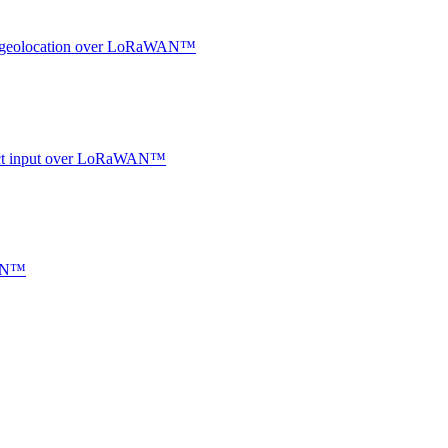
oor geolocation over LoRaWAN™
ntact input over LoRaWAN™
WAN™