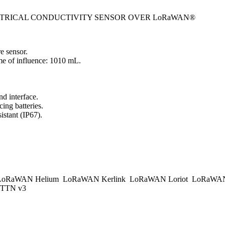
ECTRICAL CONDUCTIVITY SENSOR OVER LoRaWAN®
e sensor.
e of influence: 1010 mL.
d interface.
ing batteries.
istant (IP67).
.
oRaWAN Helium
LoRaWAN Kerlink
LoRaWAN Loriot
LoRaWAN
TTN v3