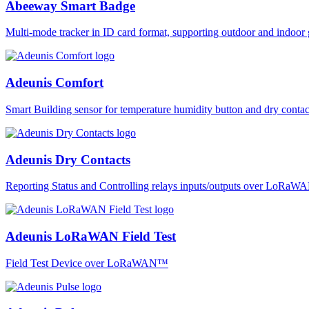
Abeeway Smart Badge
Multi-mode tracker in ID card format, supporting outdoor and ind
Adeunis Comfort
Smart Building sensor for temperature humidity button and dry co
Adeunis Dry Contacts
Reporting Status and Controlling relays inputs/outputs over LoRa
Adeunis LoRaWAN Field Test
Field Test Device over LoRaWAN™