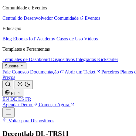
Comunidade e Eventos
Central do Desenvolvedor
Comunidade
Eventos
Educação
Blog
Ebooks
IoT Academy
Casos de Uso
Vídeos
Templates e Ferramentas
Templates de Dashboard
Dispositivos Integrados
Kickstarter
Suporte
Fale Conosco
Documentação
Abrir um Ticket
Parceiros
Planos 
Preços
PT
EN
DE
ES
FR
Agendar Demo
Começar Agora
Voltar para Dispositivos
Decentlab DL-TRS11