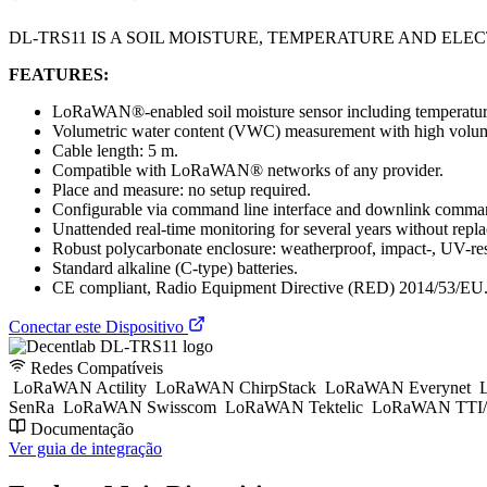
DL-TRS11 IS A SOIL MOISTURE, TEMPERATURE AND EL
FEATURES:
LoRaWAN®-enabled soil moisture sensor including temperatur
Volumetric water content (VWC) measurement with high volum
Cable length: 5 m.
Compatible with LoRaWAN® networks of any provider.
Place and measure: no setup required.
Configurable via command line interface and downlink comman
Unattended real-time monitoring for several years without replac
Robust polycarbonate enclosure: weatherproof, impact-, UV-res
Standard alkaline (C-type) batteries.
CE compliant, Radio Equipment Directive (RED) 2014/53/EU
Conectar este Dispositivo
Redes Compatíveis
LoRaWAN Actility
LoRaWAN ChirpStack
LoRaWAN Everynet
L
SenRa
LoRaWAN Swisscom
LoRaWAN Tektelic
LoRaWAN TTI/
Documentação
Ver guia de integração