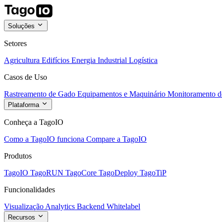
Soluções
Setores
Agricultura
Edifícios
Energia
Industrial
Logística
Casos de Uso
Rastreamento de Gado
Equipamentos e Maquinário
Monitoramento de
Plataforma
Conheça a TagoIO
Como a TagoIO funciona
Compare a TagoIO
Produtos
TagoIO
TagoRUN
TagoCore
TagoDeploy
TagoTiP
Funcionalidades
Visualização
Analytics
Backend
Whitelabel
Recursos