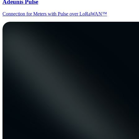
Adeunis Pulse
Connection for Meters with Pulse over LoRaWAN™