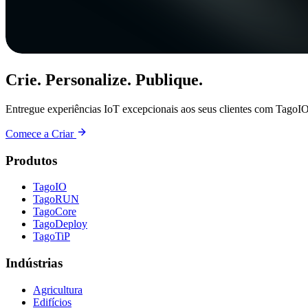
Crie. Personalize. Publique.
Entregue experiências IoT excepcionais aos seus clientes com TagoIO
Comece a Criar
Produtos
TagoIO
TagoRUN
TagoCore
TagoDeploy
TagoTiP
Indústrias
Agricultura
Edifícios